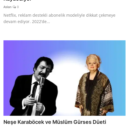
Aslan
0
Netflix, reklam destekli abonelik modeliyle dikkat çekmeye
devam ediyor. 2022’de...
Neşe Karaböcek ve Müslüm Gürses Düeti