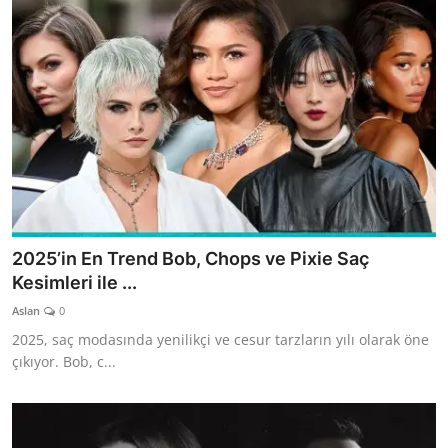
2025’in En Trend Bob, Chops ve Pixie Saç
Kesimleri ile ...
Aslan
0
2025, saç modasında yenilikçi ve cesur tarzların yılı olarak öne
çıkıyor. Bob, c...