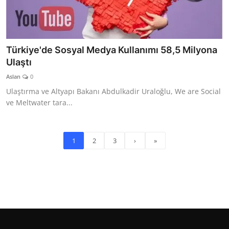
Türkiye'de Sosyal Medya Kullanımı 58,5 Milyona
Ulaştı
Aslan
0
Ulaştırma ve Altyapı Bakanı Abdulkadir Uraloğlu, We are Social
ve Meltwater tara...
1
2
3
›
»