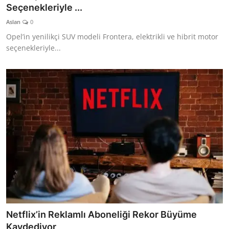
Seçenekleriyle ...
Aslan
0
Opel’in yenilikçi SUV modeli Frontera, elektrikli ve hibrit motor
seçenekleriyle...
Netflix’in Reklamlı Aboneliği Rekor Büyüme
Kaydediyor