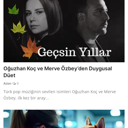
Oğuzhan Koç ve Merve Özbey’den Duygusal
Düet
Aslan
0
Türk pop müziğinin sevilen isimleri Oğuzhan Koç ve Merve
Özbey, ilk kez bir aray...