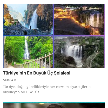
Türkiye’nin En Büyük Üç Şelalesi
Aslan
0
Türkiye, doğal güzellikleriyle her mevsim ziyaretçilerini
büyüleyen bir ülke. Öz...