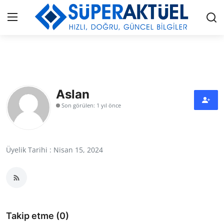
Giriş
Kayıt Ol
İLETİŞİM
Aslan
Son görülen: 1 yıl önce
HAKKIMIZDA
KÜNYE
Üyelik Tarihi : Nisan 15, 2024
MODA
İŞ BİRLİĞİ
MÜZİK
Takip etme (0)