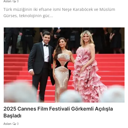
Aslan
0
Türk müziğinin iki efsane ismi Neşe Karaböcek ve Müslüm
Gürses, teknolojinin güc...
2025 Cannes Film Festivali Görkemli Açılışla
Başladı
Aslan
0