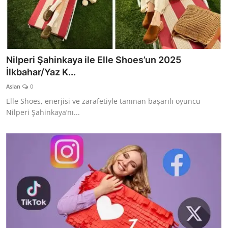
Nilperi Şahinkaya ile Elle Shoes’un 2025
İlkbahar/Yaz K...
Aslan
0
Elle Shoes, enerjisi ve zarafetiyle tanınan başarılı oyuncu
Nilperi Şahinkaya’nı...