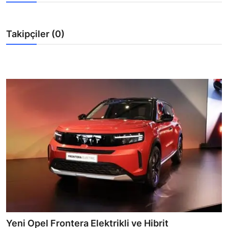
TEKNOLOJİ
BİLGİ
Takipçiler (0)
TATİL
RÜYA TABİRİ
ÖNEMLİ GÜNLER
GALERİ
Yeni Opel Frontera Elektrikli ve Hibrit