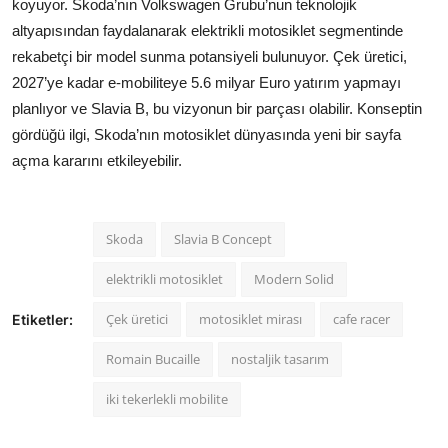
koyuyor. Skoda’nın Volkswagen Grubu’nun teknolojik
altyapısından faydalanarak elektrikli motosiklet segmentinde
rekabetçi bir model sunma potansiyeli bulunuyor. Çek üretici,
2027’ye kadar e-mobiliteye 5.6 milyar Euro yatırım yapmayı
planlıyor ve Slavia B, bu vizyonun bir parçası olabilir. Konseptin
gördüğü ilgi, Skoda’nın motosiklet dünyasında yeni bir sayfa
açma kararını etkileyebilir.
Skoda
Slavia B Concept
elektrikli motosiklet
Modern Solid
Çek üretici
motosiklet mirası
cafe racer
Etiketler:
Romain Bucaille
nostaljik tasarım
iki tekerlekli mobilite