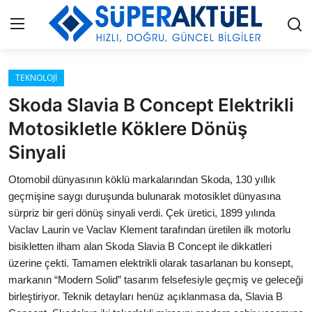
Giriş
Kayıt Ol
TEKNOLOJİ
Skoda Slavia B Concept Elektrikli
İLETİŞİM
Motosikletle Köklere Dönüş
Sinyali
HAKKIMIZDA
Otomobil dünyasının köklü markalarından Skoda, 130 yıllık
KÜNYE
geçmişine saygı duruşunda bulunarak motosiklet dünyasına
sürpriz bir geri dönüş sinyali verdi. Çek üretici, 1899 yılında
MODA
Vaclav Laurin ve Vaclav Klement tarafından üretilen ilk motorlu
bisikletten ilham alan Skoda Slavia B Concept ile dikkatleri
İŞ BİRLİĞİ
üzerine çekti. Tamamen elektrikli olarak tasarlanan bu konsept,
markanın “Modern Solid” tasarım felsefesiyle geçmiş ve geleceği
MÜZİK
birleştiriyor. Teknik detayları henüz açıklanmasa da, Slavia B