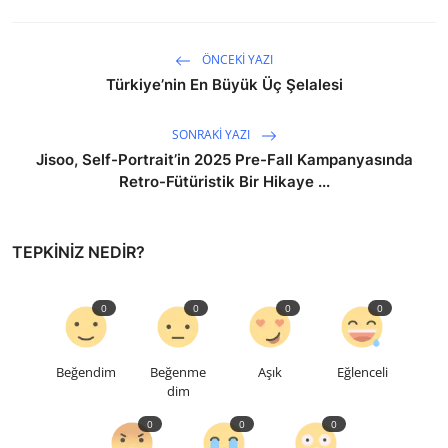
ÖNCEKI YAZI
Türkiye’nin En Büyük Üç Şelalesi
SONRAKI YAZI
Jisoo, Self-Portrait’in 2025 Pre-Fall Kampanyasında
Retro-Fütüristik Bir Hikaye ...
TEPKINIZ NEDIR?
0
0
0
0
Beğendim
Beğenme
Aşık
Eğlenceli
dim
0
0
0