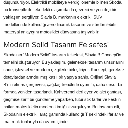
düşündürüyor. Elektrikli mobiliteye verdiği önemle bilinen Skoda,
bu konseptle iki tekerlekli ulaşımda da çevreci ve yenilikçi bir
yaklaşım sergiliyor. Slavia B, markanın elektrikli SUV
modellerinde kullandığı aerodinamik tasarım ve sürdürülebilir
materyal anlayışını motosiklet dünyasına taşıyabilir.
Modern Solid Tasarım Felsefesi
Skoda’nın “Modern Solid” tasarım felsefesi, Slavia B Concept’in
temelini oluşturuyor. Bu yaklaşım, geleneksel tasarım unsurlarını
sade, işlevsel ve modern çizgilerle birleştiriyor. Konsept, gereksiz
detaylardan arındırılmış kaslı bir yapıya sahip. Orijinal Slavia
B’nin elmas çerçevesi, çağdaş trendlerle uyumlu, daha cesur bir
formda yeniden tasarlandı. Kahverendi deri eyer ve alet çantası,
geçmişe zarif bir gönderme yaparken, fütüristik farlar ve keskin
hatlar, motosikletin modern kimliğini vurguluyor. Bu tasarım dili,
Skoda’nın elektrikli araç gamında kullandığı T şeklindeki farlar ve
mat renk tonlarıyla da uyum içinde.