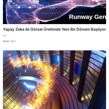
Yapay Zeka ile Görsel Üretimde Yeni Bir Dönem Başlıyor
...
Aslan
0