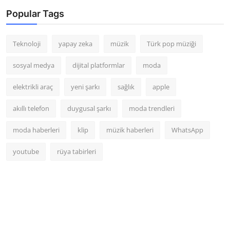
Popular Tags
Teknoloji
yapay zeka
müzik
Türk pop müziği
sosyal medya
dijital platformlar
moda
elektrikli araç
yeni şarkı
sağlık
apple
akıllı telefon
duygusal şarkı
moda trendleri
moda haberleri
klip
müzik haberleri
WhatsApp
youtube
rüya tabirleri