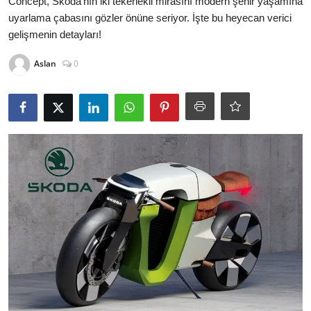
Concept, Skoda’nın iki tekerlekli mirasını modern şehir yaşamına
TEKNOLOJİ
uyarlama çabasını gözler önüne seriyor. İşte bu heyecan verici
gelişmenin detayları!
BİLGİ
Aslan
0
TATİL
RÜYA TABİRİ
ÖNEMLİ GÜNLER
GALERİ