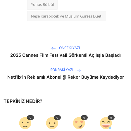
Yunus Bülbül
Neşe Karaböcek ve Müslüm Gürses Düeti
ÖNCEKI YAZI
2025 Cannes Film Festivali Görkemli Açılışla Başladı
SONRAKI YAZI
Netflix’in Reklamlı Aboneliği Rekor Büyüme Kaydediyor
TEPKINIZ NEDIR?
0
0
0
0