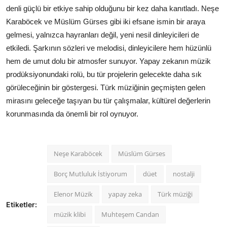
denli güçlü bir etkiye sahip olduğunu bir kez daha kanıtladı. Neşe
Karaböcek ve Müslüm Gürses gibi iki efsane ismin bir araya
gelmesi, yalnızca hayranları değil, yeni nesil dinleyicileri de
etkiledi. Şarkının sözleri ve melodisi, dinleyicilere hem hüzünlü
hem de umut dolu bir atmosfer sunuyor. Yapay zekanın müzik
prodüksiyonundaki rolü, bu tür projelerin gelecekte daha sık
görüleceğinin bir göstergesi. Türk müziğinin geçmişten gelen
mirasını geleceğe taşıyan bu tür çalışmalar, kültürel değerlerin
korunmasında da önemli bir rol oynuyor.
Neşe Karaböcek
Müslüm Gürses
Borç Mutluluk İstiyorum
düet
nostalji
Elenor Müzik
yapay zeka
Türk müziği
Etiketler:
müzik klibi
Muhteşem Candan