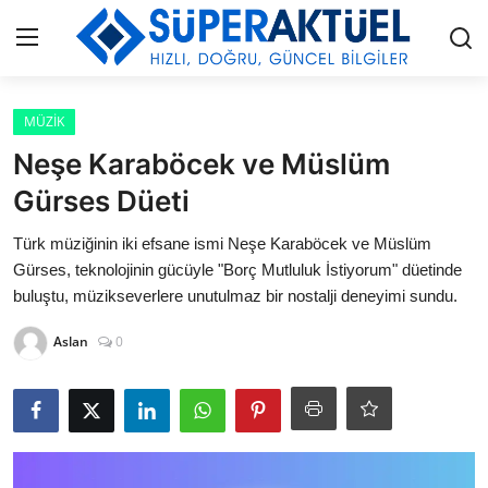
Giriş
Kayıt Ol
MÜZİK
Neşe Karaböcek ve Müslüm
İLETİŞİM
Gürses Düeti
HAKKIMIZDA
Türk müziğinin iki efsane ismi Neşe Karaböcek ve Müslüm
Gürses, teknolojinin gücüyle "Borç Mutluluk İstiyorum" düetinde
KÜNYE
buluştu, müzikseverlere unutulmaz bir nostalji deneyimi sundu.
Aslan
0
MODA
İŞ BİRLİĞİ
MÜZİK