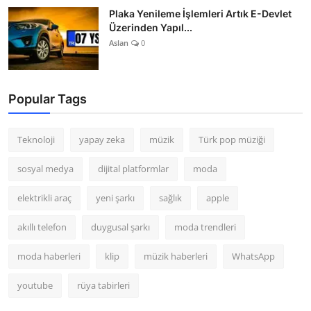
Plaka Yenileme İşlemleri Artık E-Devlet
Üzerinden Yapıl...
Aslan
0
Popular Tags
Teknoloji
yapay zeka
müzik
Türk pop müziği
sosyal medya
dijital platformlar
moda
elektrikli araç
yeni şarkı
sağlık
apple
akıllı telefon
duygusal şarkı
moda trendleri
moda haberleri
klip
müzik haberleri
WhatsApp
youtube
rüya tabirleri