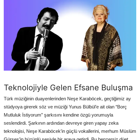
TEKNOLOJİ
BİLGİ
TATİL
RÜYA TABİRİ
ÖNEMLİ GÜNLER
GALERİ
Teknolojiyle Gelen Efsane Buluşma
Türk müziğinin duayenlerinden Neşe Karaböcek, geçtiğimiz ay
stüdyoya girerek söz ve müziği Yunus Bülbül’e ait olan “Borç
Mutluluk İstiyorum” şarkısını kendine özgü yorumuyla
seslendirdi. Şarkının ardından devreye giren yapay zeka
teknolojisi, Neşe Karaböcek’in güçlü vokallerini, merhum Müslüm
Gürses’in hüzünlü sesiyle bir araya getirdi. Bu benzersiz düet,