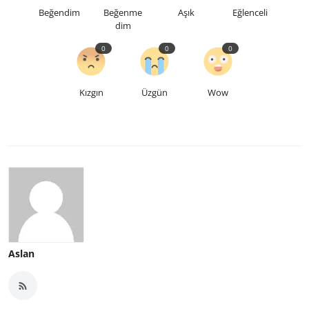
Beğendim
Beğenme
Aşık
Eğlenceli
dim
0
0
0
Kızgın
Üzgün
Wow
Aslan