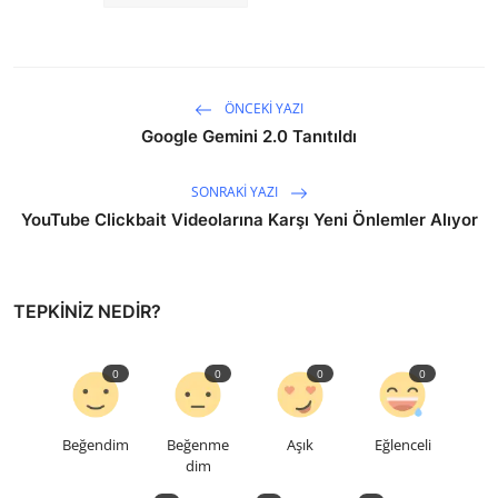
ÖNCEKI YAZI
Google Gemini 2.0 Tanıtıldı
SONRAKI YAZI
YouTube Clickbait Videolarına Karşı Yeni Önlemler Alıyor
TEPKINIZ NEDIR?
0
0
0
0
Beğendim
Beğenme
Aşık
Eğlenceli
dim