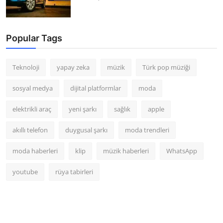
Popular Tags
Teknoloji
yapay zeka
müzik
Türk pop müziği
sosyal medya
dijital platformlar
moda
elektrikli araç
yeni şarkı
sağlık
apple
akıllı telefon
duygusal şarkı
moda trendleri
moda haberleri
klip
müzik haberleri
WhatsApp
youtube
rüya tabirleri