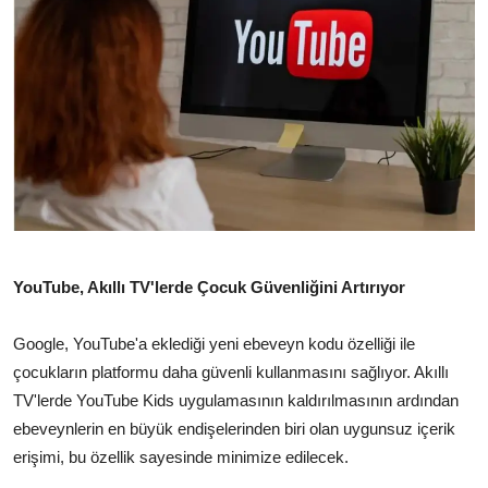
TEKNOLOJİ
BİLGİ
TATİL
RÜYA TABİRİ
ÖNEMLİ GÜNLER
GALERİ
YouTube, Akıllı TV'lerde Çocuk Güvenliğini Artırıyor
Google, YouTube'a eklediği yeni ebeveyn kodu özelliği ile
çocukların platformu daha güvenli kullanmasını sağlıyor. Akıllı
TV'lerde YouTube Kids uygulamasının kaldırılmasının ardından
ebeveynlerin en büyük endişelerinden biri olan uygunsuz içerik
erişimi, bu özellik sayesinde minimize edilecek.