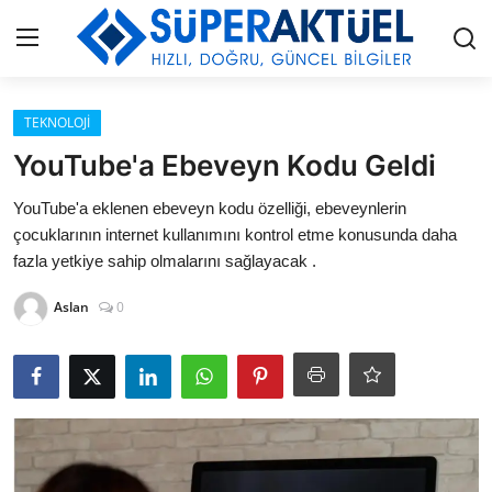
Giriş
Kayıt Ol
TEKNOLOJİ
YouTube'a Ebeveyn Kodu Geldi
İLETİŞİM
YouTube'a eklenen ebeveyn kodu özelliği, ebeveynlerin
çocuklarının internet kullanımını kontrol etme konusunda daha
HAKKIMIZDA
fazla yetkiye sahip olmalarını sağlayacak .
KÜNYE
Aslan
0
MODA
İŞ BİRLİĞİ
MÜZİK