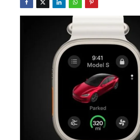
TEKNOLOJİ
BİLGİ
TATİL
RÜYA TABİRİ
ÖNEMLİ GÜNLER
GALERİ