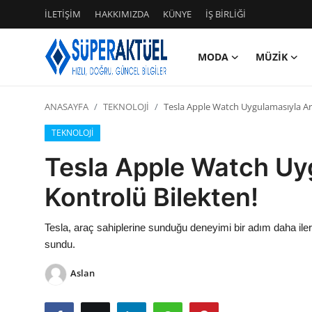
İLETİŞİM
HAKKIMIZDA
KÜNYE
İŞ BİRLİĞİ
MODA
MÜZİK
Giriş
Kayıt Ol
ANASAYFA
TEKNOLOJİ
Tesla Apple Watch Uygulamasıyla Ar
İLETİŞİM
TEKNOLOJİ
HAKKIMIZDA
Tesla Apple Watch Uy
KÜNYE
Kontrolü Bilekten!
MODA
Tesla, araç sahiplerine sunduğu deneyimi bir adım daha il
sundu.
İŞ BİRLİĞİ
Aslan
MÜZİK