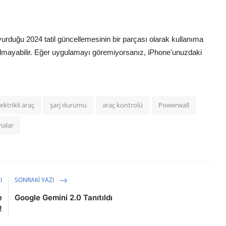
rduğu 2024 tatil güncellemesinin bir parçası olarak kullanıma
olmayabilir. Eğer uygulamayı göremiyorsanız, iPhone'unuzdaki
lektrikli araç
şarj durumu
araç kontrolü
Powerwall
malar
I
SONRAKI YAZI
e
Google Gemini 2.0 Tanıtıldı
!