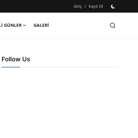
Giriş
/
Kayıt Ol
İ GÜNLER
GALERİ
Follow Us