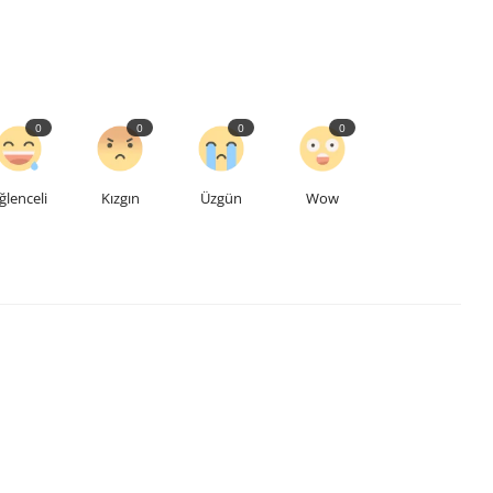
0
0
0
0
ğlenceli
Kızgın
Üzgün
Wow