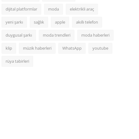
dijital platformlar
moda
elektrikli araç
yeni şarkı
sağlık
apple
akıllı telefon
duygusal şarkı
moda trendleri
moda haberleri
klip
müzik haberleri
WhatsApp
youtube
rüya tabirleri