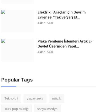
Elektrikli Araçlar İçin Devrim
Evrensel "Tak ve Şarj Et...
Aslan
0
Plaka Yenileme İşlemleri Artık E-
Devlet Üzerinden Yapıl...
Aslan
0
Popular Tags
Teknoloji
yapay zeka
müzik
Türk pop müziği
sosyal medya