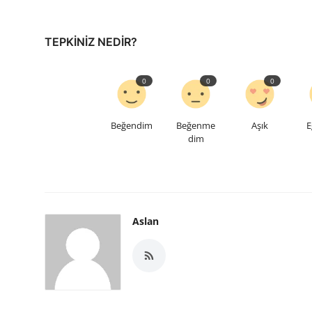
TEPKINIZ NEDIR?
0
0
0
Beğendim
Beğenme
Aşık
E
dim
Aslan