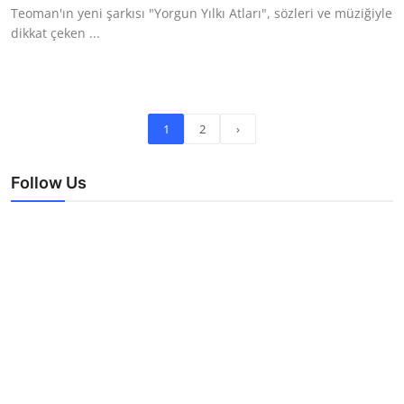
Teoman'ın yeni şarkısı "Yorgun Yılkı Atları", sözleri ve müziğiyle
dikkat çeken ...
1
2
›
Follow Us