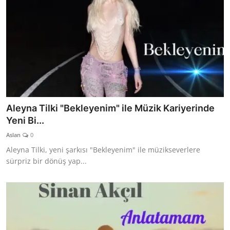
Aleyna Tilki "Bekleyenim" ile Müzik Kariyerinde
Yeni Bi...
Aslan
0
Aleyna Tilki, yeni şarkısı "Bekleyenim" ile müzikseverlere
sürpriz bir dönüş yap...