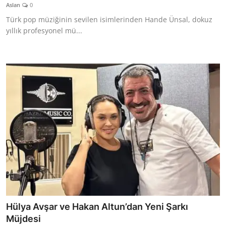
Aslan
0
Türk pop müziğinin sevilen isimlerinden Hande Ünsal, dokuz
yıllık profesyonel mü...
Hülya Avşar ve Hakan Altun’dan Yeni Şarkı
Müjdesi