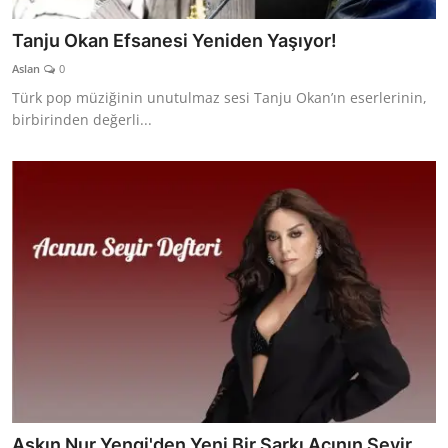
Tanju Okan Efsanesi Yeniden Yaşıyor!
Aslan
0
Türk pop müziğinin unutulmaz sesi Tanju Okan’ın eserlerinin,
birbirinden değerli...
Aşkın Nur Yengi'den Yeni Bir Şarkı Acının Seyir