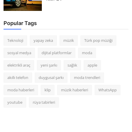
Popular Tags
Teknoloji
yapay zeka
müzik
Türk pop müziği
sosyal medya
dijital platformlar
moda
elektrikli araç
yeni şarkı
sağlık
apple
akıllı telefon
duygusal şarkı
moda trendleri
moda haberleri
klip
müzik haberleri
WhatsApp
youtube
rüya tabirleri