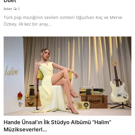
Düet
TEKNOLOJİ
Aslan
0
Türk pop müziğinin sevilen isimleri Oğuzhan Koç ve Merve
BİLGİ
Özbey, ilk kez bir aray...
TATİL
RÜYA TABİRİ
ÖNEMLİ GÜNLER
GALERİ
Hande Ünsal’ın İlk Stüdyo Albümü “Halim”
Müzikseverlerl...