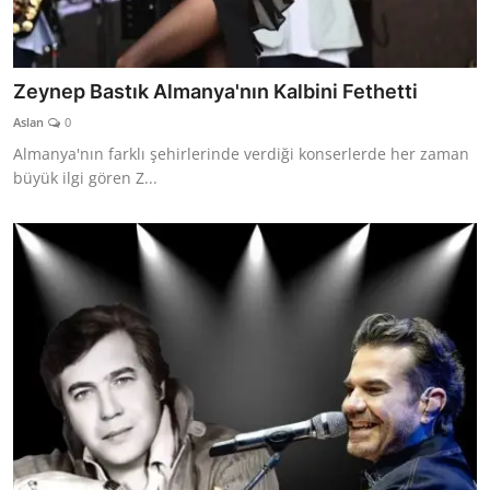
Zeynep Bastık Almanya'nın Kalbini Fethetti
Aslan
0
Almanya'nın farklı şehirlerinde verdiği konserlerde her zaman
büyük ilgi gören Z...