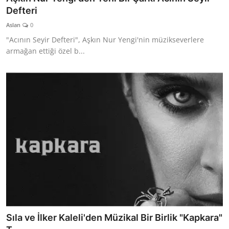
Defteri
Aslan
0
"Acının Seyir Defteri", Aşkın Nur Yengi'nin müzikseverlere
armağan ettiği özel b...
Sıla ve İlker Kaleli'den Müzikal Bir Birlik "Kapkara"