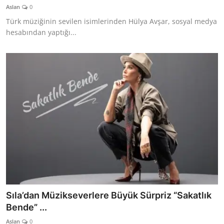
Aslan
0
Türk müziğinin sevilen isimlerinden Hülya Avşar, sosyal medya
hesabından yaptığı...
Sıla’dan Müzikseverlere Büyük Sürpriz “Sakatlık
Bende” ...
Aslan
0