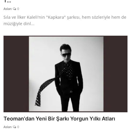
T...
Aslan
0
Sıla ve İlker Kaleli'nin "Kapkara" şarkısı, hem sözleriyle hem de
müziğiyle dinl...
Teoman'dan Yeni Bir Şarkı Yorgun Yılkı Atları
Aslan
0