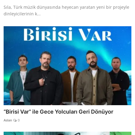
Sıla, Türk müzik dünyasında heyecan yaratan yeni bir projeyle
dinleyicilerinin k...
“Birisi Var” ile Gece Yolcuları Geri Dönüyor
Aslan
0