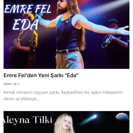
Emre Fel'den Yeni Şarkı "Eda"
Aslan
0
Kendi imzasını taşıyan şarkı, kaybedilen bir aşkın hikayesini
derin ve etkileyic...