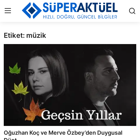
Etiket: müzik
Giriş
Kayıt Ol
İLETİŞİM
HAKKIMIZDA
KÜNYE
MODA
İŞ BİRLİĞİ
MÜZİK
Oğuzhan Koç ve Merve Özbey’den Duygusal