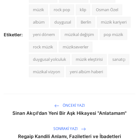
müzik
rock pop
klip
Osman Özel
albüm
duygusal
Berlin
müzik kariyeri
yeni dönem
müzikal değişim
pop müzik
Etiketler:
rock müzik
müzikseverler
duygusal yolculuk
müzik eleştirisi
sanatçı
müzikal vizyon
yeni albüm haberi
ÖNCEKI YAZI
Sinan Akçıl'dan Yeni Bir Aşk Hikayesi "Anlatamam"
SONRAKI YAZI
Regaip Kandili Anlamı, Faziletleri ve İbadetleri