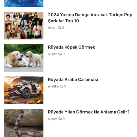
2024 Yazına Damga Vuracak Türkçe Pop
Şarkılar Top 10
Aslan
0
Rüyada Köpek Görmek
super
0
Rüyada Araba Çarpması
melike
0
Rüyada Yılan Görmek Ne Anlama Gelir?
super
0