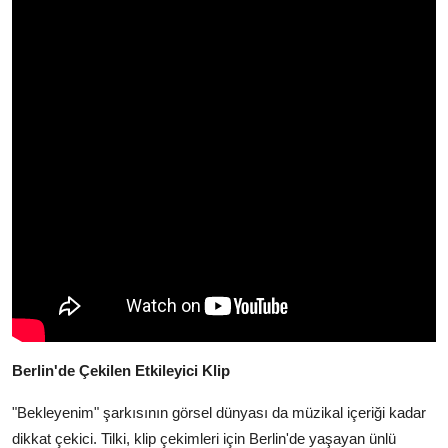
Berlin'de Çekilen Etkileyici Klip
"Bekleyenim" şarkısının görsel dünyası da müzikal içeriği kadar
dikkat çekici. Tilki, klip çekimleri için Berlin'de yaşayan ünlü