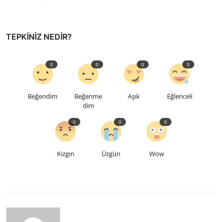
TEPKINIZ NEDIR?
0
0
0
0
Beğendim
Beğenme
Aşık
Eğlenceli
dim
0
0
0
Kızgın
Üzgün
Wow