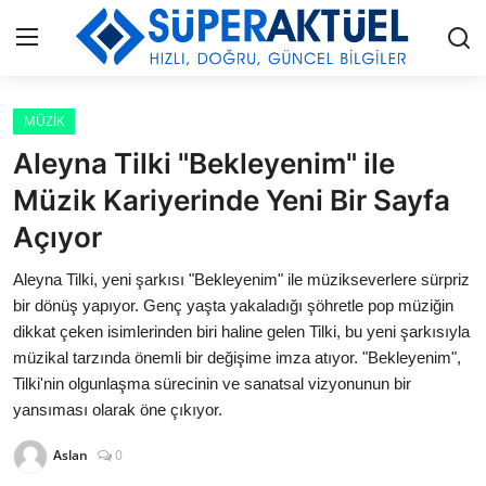
Giriş
Kayıt Ol
MÜZİK
Aleyna Tilki "Bekleyenim" ile
İLETİŞİM
Müzik Kariyerinde Yeni Bir Sayfa
Açıyor
HAKKIMIZDA
Aleyna Tilki, yeni şarkısı "Bekleyenim" ile müzikseverlere sürpriz
KÜNYE
bir dönüş yapıyor. Genç yaşta yakaladığı şöhretle pop müziğin
dikkat çeken isimlerinden biri haline gelen Tilki, bu yeni şarkısıyla
MODA
müzikal tarzında önemli bir değişime imza atıyor. "Bekleyenim",
Tilki'nin olgunlaşma sürecinin ve sanatsal vizyonunun bir
İŞ BİRLİĞİ
yansıması olarak öne çıkıyor.
MÜZİK
Aslan
0