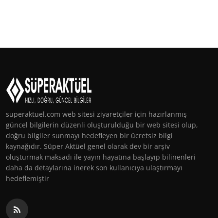
superaktuel.com web sitesi ziyaretçiler için hazırlanmış
güncel bilgilerin düzenli oluşturulduğu bir web sitesi olup,
doğru bilgiler sunmayı hedefleyen bir ücretsiz bilgi
kaynağıdır. Süper Aktüel genel olarak dev bir arşiv
oluşturmak maksadı ile yayın hayatına başlayıp bilinenleri
daha da detaylarına inerek son kullanıcıya ulaştırmayı
hedeflemiştir