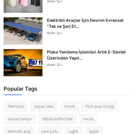
Aslan
0
Elektrikli Araçlar İçin Devrim Evrensel
"Tak ve Şarj Et...
Aslan
0
Plaka Yenileme İşlemleri Artık E-Devlet
Üzerinden Yapıl...
Aslan
0
Popular Tags
Teknoloji
yapay zeka
müzik
Türk pop müziği
sosyal medya
dijital platformlar
moda
elektrikli araç
yeni şarkı
sağlık
apple