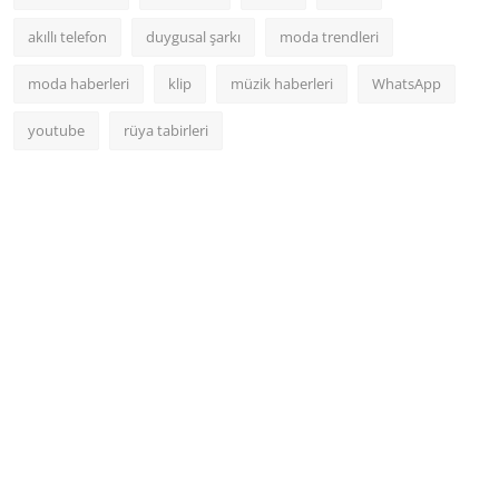
akıllı telefon
duygusal şarkı
moda trendleri
moda haberleri
klip
müzik haberleri
WhatsApp
youtube
rüya tabirleri