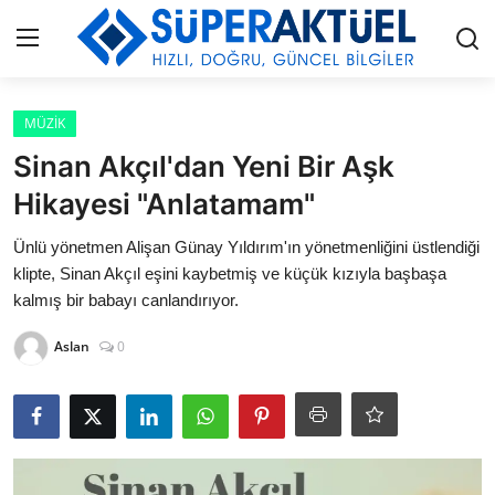
Giriş
Kayıt Ol
MÜZİK
Sinan Akçıl'dan Yeni Bir Aşk
İLETİŞİM
Hikayesi "Anlatamam"
HAKKIMIZDA
Ünlü yönetmen Alişan Günay Yıldırım'ın yönetmenliğini üstlendiği
klipte, Sinan Akçıl eşini kaybetmiş ve küçük kızıyla başbaşa
KÜNYE
kalmış bir babayı canlandırıyor.
Aslan
0
MODA
İŞ BİRLİĞİ
MÜZİK