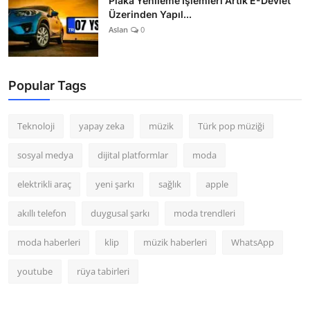
Plaka Yenileme İşlemleri Artık E-Devlet
Üzerinden Yapıl...
Aslan
0
Popular Tags
Teknoloji
yapay zeka
müzik
Türk pop müziği
sosyal medya
dijital platformlar
moda
elektrikli araç
yeni şarkı
sağlık
apple
akıllı telefon
duygusal şarkı
moda trendleri
moda haberleri
klip
müzik haberleri
WhatsApp
youtube
rüya tabirleri