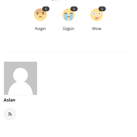
0
0
0
Kızgın
Üzgün
Wow
Aslan