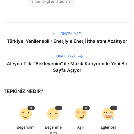
sinan akçıl anlatamam
ÖNCEKI YAZI
Türkiye, Yenilenebilir Enerjiyle Enerji İthalatını Azaltıyor
SONRAKI YAZI
Aleyna Tilki "Bekleyenim" ile Müzik Kariyerinde Yeni Bir
Sayfa Açıyor
TEPKINIZ NEDIR?
0
0
0
0
Beğendim
Beğenme
Aşık
Eğlenceli
dim