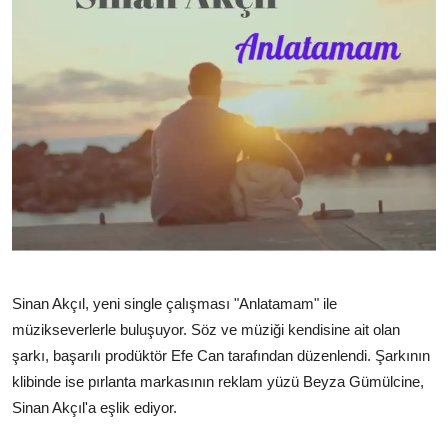
TEKNOLOJİ
BİLGİ
TATİL
RÜYA TABİRİ
ÖNEMLİ GÜNLER
GALERİ
Sinan Akçıl, yeni single çalışması "Anlatamam" ile
müzikseverlerle buluşuyor. Söz ve müziği kendisine ait olan
şarkı, başarılı prodüktör Efe Can tarafından düzenlendi. Şarkının
klibinde ise pırlanta markasının reklam yüzü Beyza Gümülcine,
Sinan Akçıl'a eşlik ediyor.