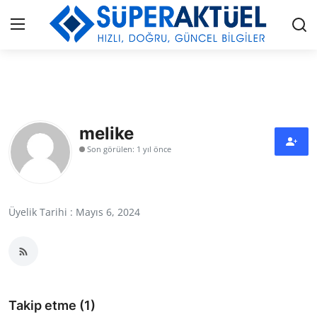
Giriş
Kayıt Ol
İLETİŞİM
melike
Son görülen: 1 yıl önce
HAKKIMIZDA
KÜNYE
Üyelik Tarihi : Mayıs 6, 2024
MODA
İŞ BİRLİĞİ
MÜZİK
Takip etme (1)