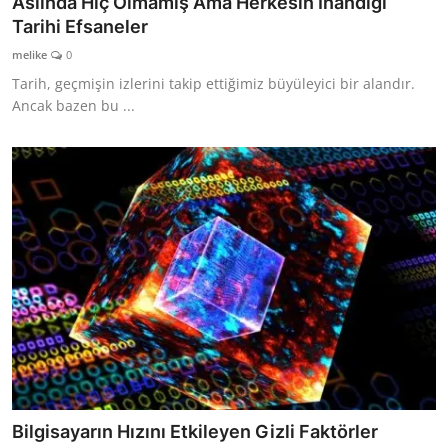
Aslında Hiç Olmamış Ama Herkesin İnandığı
Tarihi Efsaneler
melike
0
Tarih, geçmişin izlerini takip ettiğimiz büyüleyici bir alandır.
Ancak bazen bu ...
Bilgisayarın Hızını Etkileyen Gizli Faktörler