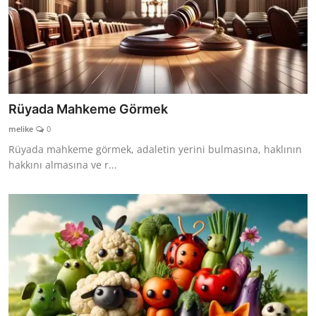
Rüyada Mahkeme Görmek
melike
0
Rüyada mahkeme görmek, adaletin yerini bulmasına, haklının
hakkını almasına ve r...