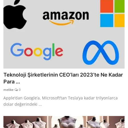
Teknoloji Şirketlerinin CEO’ları 2023’te Ne Kadar
Para ...
melike
0
Apple’dan Google’a, Microsoft’tan Tesla’ya kadar trilyonlarca
dolar değerindeki ...