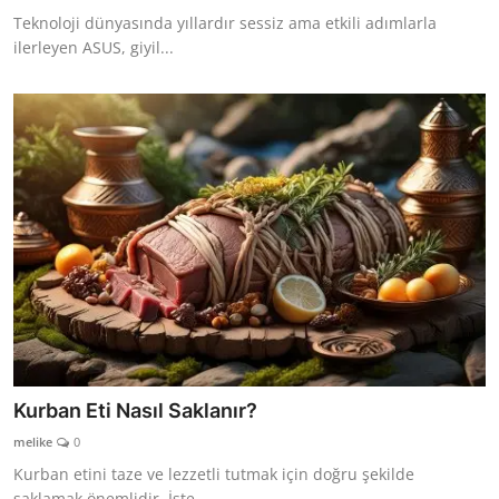
Teknoloji dünyasında yıllardır sessiz ama etkili adımlarla
ilerleyen ASUS, giyil...
Kurban Eti Nasıl Saklanır?
melike
0
Kurban etini taze ve lezzetli tutmak için doğru şekilde
saklamak önemlidir. İşte...