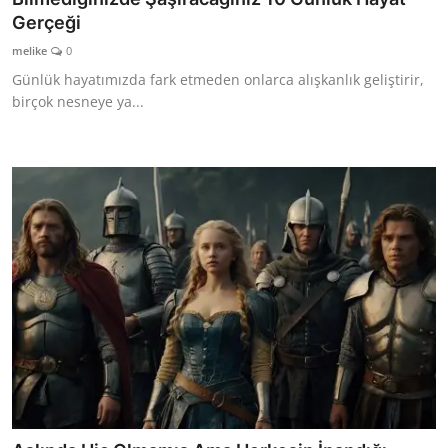
Gerçeği
melike
0
Günlük hayatımızda fark etmeden onlarca alışkanlık geliştirir,
birçok nesneye ya...