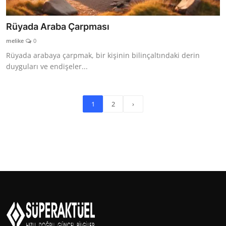
Rüyada Araba Çarpması
melike
0
Rüyada arabaya çarpmak, bir kişinin bilinçaltındaki derin
duyguları ve endişeler...
1
2
›