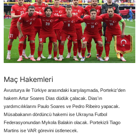
TEKNOLOJİ
BİLGİ
TATİL
RÜYA TABİRİ
ÖNEMLİ GÜNLER
Maç Hakemleri
GALERİ
Avusturya ile Türkiye arasındaki karşılaşmada, Portekiz’den
hakem Artur Soares Dias düdük çalacak. Dias’ın
yardımcılıklarını Paulo Soares ve Pedro Ribeiro yapacak.
Müsabakanın dördüncü hakemi ise Ukrayna Futbol
Federasyonundan Mykola Balakin olacak. Portekizli Tiago
Martins ise VAR görevini üstlenecek.