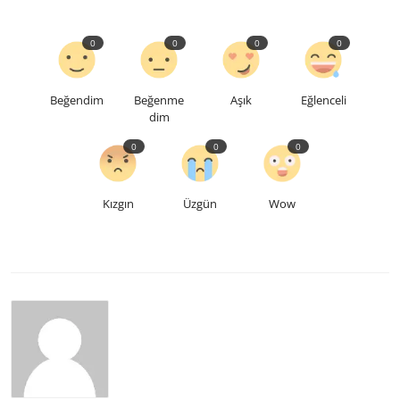
0
0
0
0
Beğendim
Beğenme
Aşık
Eğlenceli
dim
0
0
0
Kızgın
Üzgün
Wow