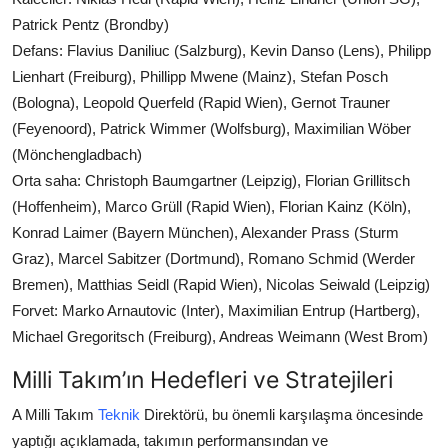
Patrick Pentz (Brondby)
Defans: Flavius Daniliuc (Salzburg), Kevin Danso (Lens), Philipp
Lienhart (Freiburg), Phillipp Mwene (Mainz), Stefan Posch
(Bologna), Leopold Querfeld (Rapid Wien), Gernot Trauner
(Feyenoord), Patrick Wimmer (Wolfsburg), Maximilian Wöber
(Mönchengladbach)
Orta saha: Christoph Baumgartner (Leipzig), Florian Grillitsch
(Hoffenheim), Marco Grüll (Rapid Wien), Florian Kainz (Köln),
Konrad Laimer (Bayern München), Alexander Prass (Sturm
Graz), Marcel Sabitzer (Dortmund), Romano Schmid (Werder
Bremen), Matthias Seidl (Rapid Wien), Nicolas Seiwald (Leipzig)
Forvet: Marko Arnautovic (Inter), Maximilian Entrup (Hartberg),
Michael Gregoritsch (Freiburg), Andreas Weimann (West Brom)
Milli Takım’ın Hedefleri ve Stratejileri
A Milli Takım
Teknik
Direktörü, bu önemli karşılaşma öncesinde
yaptığı açıklamada, takımın performansından ve