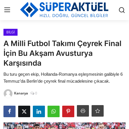
Giriş
Kayıt Ol
BİLGİ
A Milli Futbol Takımı Çeyrek Final
İLETİŞİM
İçin Bu Akşam Avusturya
Karşısında
HAKKIMIZDA
Bu turu geçen ekip, Hollanda-Romanya eşleşmesinin galibiyle 6
KÜNYE
Temmuz’da Berlin’de çeyrek final mücadelesine çıkacak.
MODA
Kanarya
0
İŞ BİRLİĞİ
MÜZİK