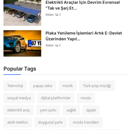
Elektrikli Araçlar İçin Devrim Evrensel
"Tak ve Şarj Et...
Aslan
0
Plaka Yenileme İşlemleri Artık E-Devlet
Üzerinden Yapıl...
Aslan
0
Popular Tags
Teknoloji
yapay zeka
müzik
Türk pop müziği
sosyal medya
dijital platformlar
moda
elektrikli araç
yeni şarkı
sağlık
apple
akıllı telefon
duygusal şarkı
moda trendleri