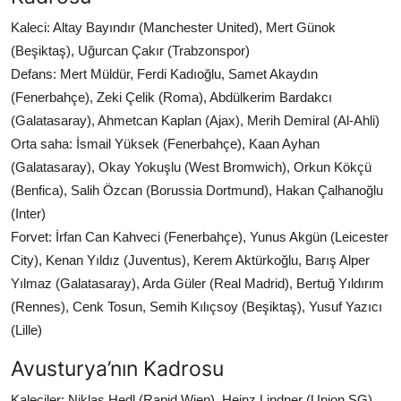
Kaleci: Altay Bayındır (Manchester United), Mert Günok
(Beşiktaş), Uğurcan Çakır (Trabzonspor)
Defans: Mert Müldür, Ferdi Kadıoğlu, Samet Akaydın
(Fenerbahçe), Zeki Çelik (Roma), Abdülkerim Bardakcı
(Galatasaray), Ahmetcan Kaplan (Ajax), Merih Demiral (Al-Ahli)
Orta saha: İsmail Yüksek (Fenerbahçe), Kaan Ayhan
(Galatasaray), Okay Yokuşlu (West Bromwich), Orkun Kökçü
(Benfica), Salih Özcan (Borussia Dortmund), Hakan Çalhanoğlu
(Inter)
Forvet: İrfan Can Kahveci (Fenerbahçe), Yunus Akgün (Leicester
City), Kenan Yıldız (Juventus), Kerem Aktürkoğlu, Barış Alper
Yılmaz (Galatasaray), Arda Güler (Real Madrid), Bertuğ Yıldırım
(Rennes), Cenk Tosun, Semih Kılıçsoy (Beşiktaş), Yusuf Yazıcı
(Lille)
Avusturya’nın Kadrosu
Kaleciler: Niklas Hedl (Rapid Wien), Heinz Lindner (Union SG),