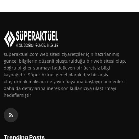
superaktuel.com web sitesi ziyaretçiler için hazırlanmış
güncel bilgilerin düzenli oluşturulduğu bir web sitesi olup,
doğru bilgiler sunmayı hedefleyen bir ücretsiz bilgi
kaynağıdır. Süper Aktüel genel olarak dev bir arşiv
oluşturmak maksadı ile yayın hayatına başlayıp bilinenleri
daha da detaylarına inerek son kullanıcıya ulaştırmayı
hedeflemiştir
Trending Posts