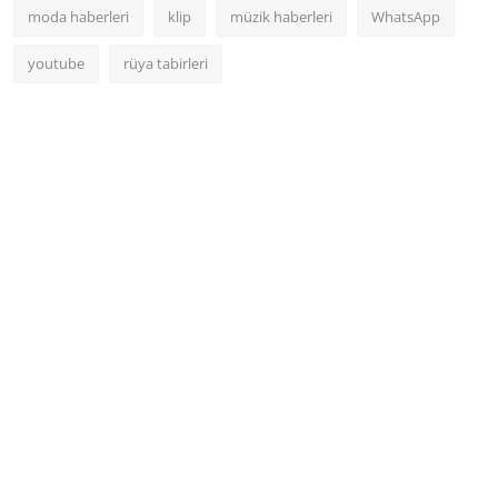
moda haberleri
klip
müzik haberleri
WhatsApp
youtube
rüya tabirleri