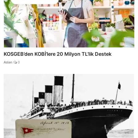
KOSGEB’den KOBİ’lere 20 Milyon TL’lik Destek
Aslan
0