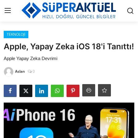
Giriş
Kayıt Ol
TEKNOLOJİ
Apple, Yapay Zeka iOS 18'i Tanıttı!
İLETİŞİM
Apple Yapay Zeka Devrimi
HAKKIMIZDA
Aslan
0
KÜNYE
MODA
İŞ BİRLİĞİ
MÜZİK