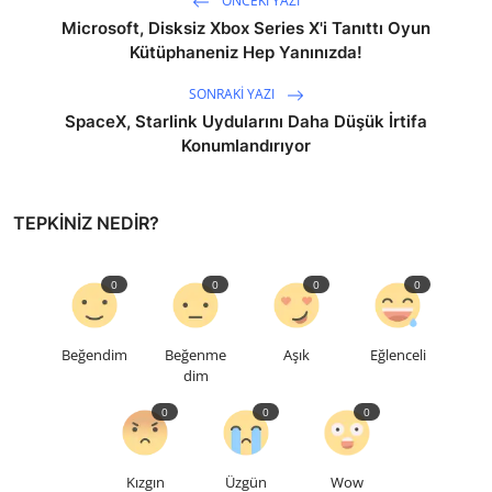
ÖNCEKI YAZI
Microsoft, Disksiz Xbox Series X'i Tanıttı Oyun
Kütüphaneniz Hep Yanınızda!
SONRAKI YAZI
SpaceX, Starlink Uydularını Daha Düşük İrtifa
Konumlandırıyor
TEPKINIZ NEDIR?
0
0
0
0
Beğendim
Beğenme
Aşık
Eğlenceli
dim
0
0
0
Kızgın
Üzgün
Wow