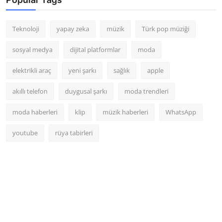
Teknoloji
yapay zeka
müzik
Türk pop müziği
sosyal medya
dijital platformlar
moda
elektrikli araç
yeni şarkı
sağlık
apple
akıllı telefon
duygusal şarkı
moda trendleri
moda haberleri
klip
müzik haberleri
WhatsApp
youtube
rüya tabirleri