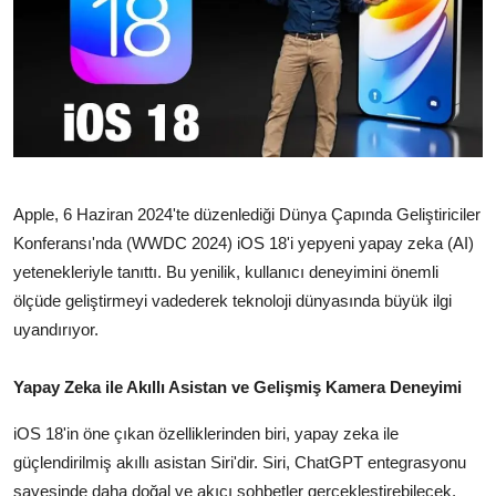
TEKNOLOJİ
BİLGİ
TATİL
RÜYA TABİRİ
Apple, 6 Haziran 2024'te düzenlediği Dünya Çapında Geliştiriciler
ÖNEMLİ GÜNLER
Konferansı'nda (WWDC 2024) iOS 18'i yepyeni yapay zeka (AI)
yetenekleriyle tanıttı. Bu yenilik, kullanıcı deneyimini önemli
GALERİ
ölçüde geliştirmeyi vadederek teknoloji dünyasında büyük ilgi
uyandırıyor.
Yapay Zeka ile Akıllı Asistan ve Gelişmiş Kamera Deneyimi
iOS 18'in öne çıkan özelliklerinden biri, yapay zeka ile
güçlendirilmiş akıllı asistan Siri'dir. Siri, ChatGPT entegrasyonu
sayesinde daha doğal ve akıcı sohbetler gerçekleştirebilecek,