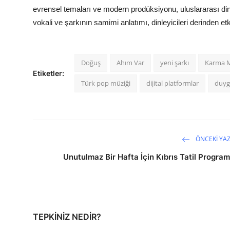
evrensel temaları ve modern prodüksiyonu, uluslararası dinl
vokali ve şarkının samimi anlatımı, dinleyicileri derinden e
Doğuş
Ahım Var
yeni şarkı
Karma M
Etiketler:
Türk pop müziği
dijital platformlar
duyg
ÖNCEKI YAZ
Unutulmaz Bir Hafta İçin Kıbrıs Tatil Program
TEPKINIZ NEDIR?