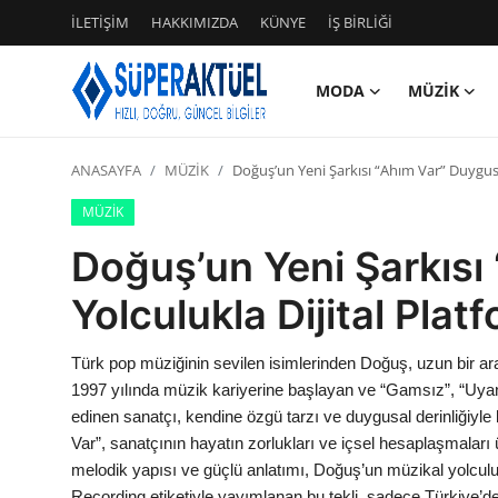
İLETİŞİM
HAKKIMIZDA
KÜNYE
İŞ BİRLİĞİ
MODA
MÜZİK
Giriş
Kayıt Ol
ANASAYFA
MÜZİK
Doğuş’un Yeni Şarkısı “Ahım Var” Duygusal
İLETİŞİM
MÜZİK
HAKKIMIZDA
Doğuş’un Yeni Şarkısı
KÜNYE
Yolculukla Dijital Plat
MODA
Türk pop müziğinin sevilen isimlerinden Doğuş, uzun bir ara
1997 yılında müzik kariyerine başlayan ve “Gamsız”, “Uyan”,
İŞ BİRLİĞİ
edinen sanatçı, kendine özgü tarzı ve duygusal derinliğiyle b
Var”, sanatçının hayatın zorlukları ve içsel hesaplaşmaları ü
MÜZİK
melodik yapısı ve güçlü anlatımı, Doğuş’un müzikal yolculu
Recording etiketiyle yayımlanan bu tekli, sadece Türkiye’de 