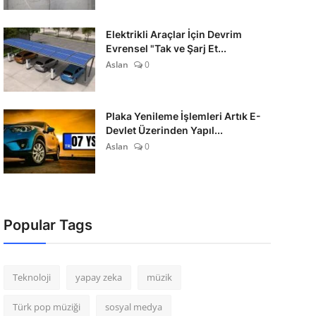
Elektrikli Araçlar İçin Devrim
Evrensel "Tak ve Şarj Et...
Aslan
0
Plaka Yenileme İşlemleri Artık E-
Devlet Üzerinden Yapıl...
Aslan
0
Popular Tags
Teknoloji
yapay zeka
müzik
Türk pop müziği
sosyal medya