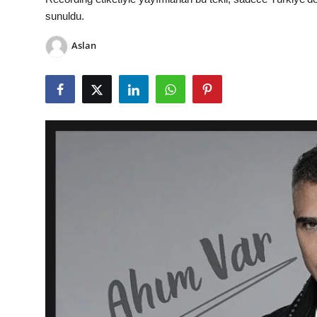
TEKNOLOJİ
sunuldu.
BİLGİ
Aslan
TATİL
RÜYA TABİRİ
ÖNEMLİ GÜNLER
GALERİ