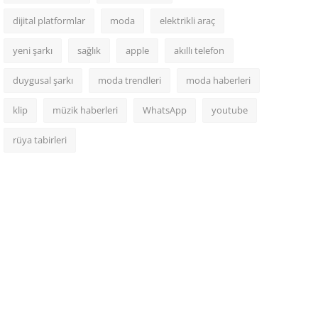
dijital platformlar
moda
elektrikli araç
yeni şarkı
sağlık
apple
akıllı telefon
duygusal şarkı
moda trendleri
moda haberleri
klip
müzik haberleri
WhatsApp
youtube
rüya tabirleri