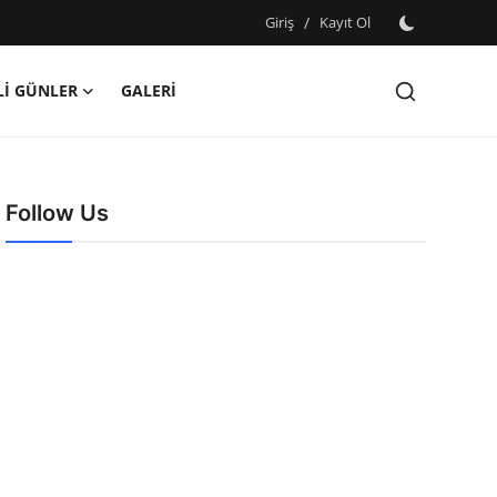
Giriş
/
Kayıt Ol
İ GÜNLER
GALERİ
Follow Us