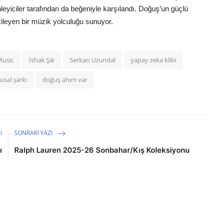
eyiciler tarafından da beğeniyle karşılandı. Doğuş’un güçlü
tkileyen bir müzik yolculuğu sunuyor.
usic
İshak Şık
Serkan Uzundal
yapay zeka klibi
usal şarkı
doğuş ahım var
I
SONRAKI YAZI
ı
Ralph Lauren 2025-26 Sonbahar/Kış Koleksiyonu