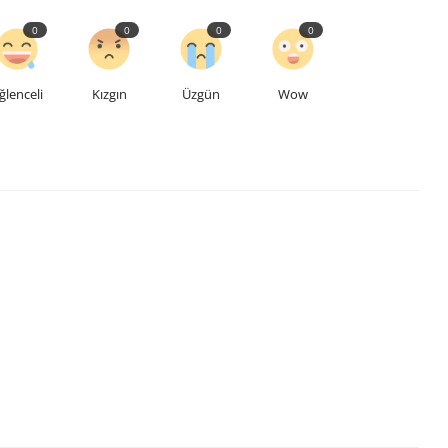
0
0
0
0
ğlenceli
Kızgın
Üzgün
Wow