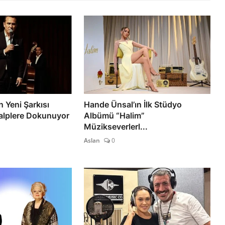
n Yeni Şarkısı
Hande Ünsal’ın İlk Stüdyo
alplere Dokunuyor
Albümü “Halim”
Müzikseverlerl...
Aslan
0