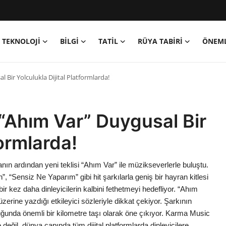
TEKNOLOJİ
BİLGİ
TATİL
RÜYA TABİRİ
ÖNEML
 Bir Yolculukla Dijital Platformlarda!
 “Ahım Var” Duygusal Bir
formlarda!
nın ardından yeni teklisi “Ahım Var” ile müzikseverlerle buluştu.
 “Sensiz Ne Yaparım” gibi hit şarkılarla geniş bir hayran kitlesi
ir kez daha dinleyicilerin kalbini fethetmeyi hedefliyor. “Ahım
zerine yazdığı etkileyici sözleriyle dikkat çekiyor. Şarkının
ğunda önemli bir kilometre taşı olarak öne çıkıyor. Karma Music
değil, dünya çapında tüm dijital platformlarda dinleyicilere