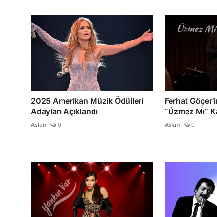
2025 Amerikan Müzik Ödülleri
Ferhat Göçer’i
Adayları Açıklandı
“Üzmez Mi” K
Aslan
0
Aslan
0