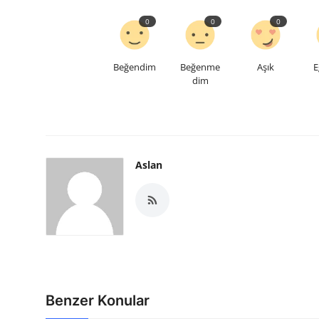
0
0
0
Beğendim
Beğenme
Aşık
E
dim
Aslan
Benzer Konular