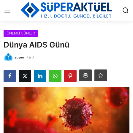
Giriş
Kayıt Ol
ÖNEMLİ GÜNLER
Dünya AIDS Günü
İLETİŞİM
super
0
HAKKIMIZDA
KÜNYE
MODA
İŞ BİRLİĞİ
MÜZİK