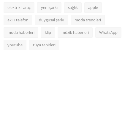
elektrikli araç
yeni şarkı
sağlık
apple
akıllı telefon
duygusal şarkı
moda trendleri
moda haberleri
klip
müzik haberleri
WhatsApp
youtube
rüya tabirleri