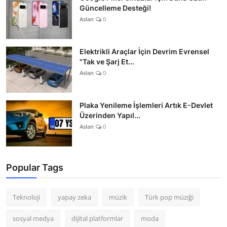
Güncelleme Desteği!
Aslan
0
Elektrikli Araçlar İçin Devrim Evrensel
"Tak ve Şarj Et...
Aslan
0
Plaka Yenileme İşlemleri Artık E-Devlet
Üzerinden Yapıl...
Aslan
0
Popular Tags
Teknoloji
yapay zeka
müzik
Türk pop müziği
sosyal medya
dijital platformlar
moda