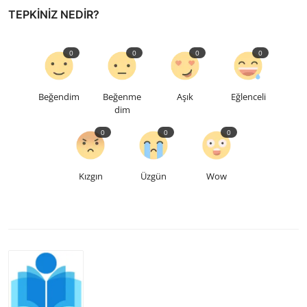
TEPKINIZ NEDIR?
0
0
0
0
Beğendim
Beğenme
Aşık
Eğlenceli
dim
0
0
0
Kızgın
Üzgün
Wow