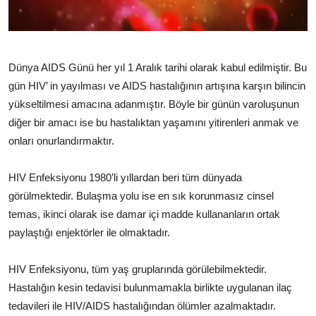
TEKNOLOJİ
BİLGİ
Dünya AIDS Günü her yıl 1 Aralık tarihi olarak kabul edilmiştir. Bu
TATİL
gün HIV’ in yayılması ve AIDS hastalığının artışına karşın bilincin
yükseltilmesi amacına adanmıştır. Böyle bir günün varoluşunun
RÜYA TABİRİ
diğer bir amacı ise bu hastalıktan yaşamını yitirenleri anmak ve
onları onurlandırmaktır.
ÖNEMLİ GÜNLER
HIV Enfeksiyonu 1980’li yıllardan beri tüm dünyada
GALERİ
görülmektedir. Bulaşma yolu ise en sık korunmasız cinsel
temas, ikinci olarak ise damar içi madde kullananların ortak
paylaştığı enjektörler ile olmaktadır.
HIV Enfeksiyonu, tüm yaş gruplarında görülebilmektedir.
Hastalığın kesin tedavisi bulunmamakla birlikte uygulanan ilaç
tedavileri ile HIV/AIDS hastalığından ölümler azalmaktadır.