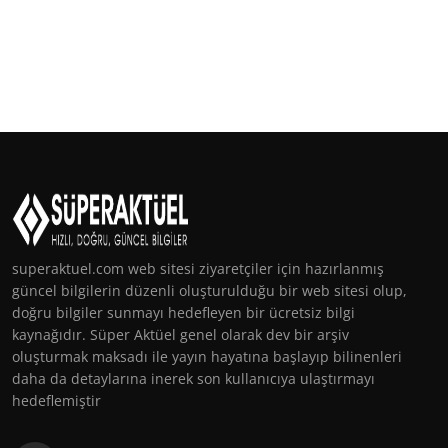
superaktuel.com web sitesi ziyaretçiler için hazırlanmış
güncel bilgilerin düzenli oluşturulduğu bir web sitesi olup,
doğru bilgiler sunmayı hedefleyen bir ücretsiz bilgi
kaynağıdır. Süper Aktüel genel olarak dev bir arşiv
oluşturmak maksadı ile yayın hayatına başlayıp bilinenleri
daha da detaylarına inerek son kullanıcıya ulaştırmayı
hedeflemiştir