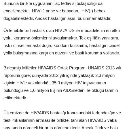
Bununla birlikte uygulanan ilaç tedavisi bulaşıcılığı da
engellemekte, HIV(+) anne ve babadan, HIV(-) bebek
doğabilmektedir. Ancak hastalığın aşısı bulunmamaktadır.
Önlenebilir bir hastalık olan HIV /AIDS ile mücadelenin en etkili
yolu, korunma önlemlerini uygulamaktır. Tek eşliliğin yanı sıra,
riskli cinsel temasta doğru kondom kullanımı, hastalığın cinsel
yolla bulaşmasına karşı en güvenli ve basit korunma yollarıdır.
Birleşmiş Milletler HIV/AIDS Ortak Programı UNAIDS 2013 yılı
raporuna göre; dünyada 2012 yılı içinde yaklaşık 2,3 milyon
kişinin HIV’e yakalandığı, 35,3 milyon HIV taşıyıcısının
bulunduğu ve 1,6 milyon kişinin AIDSnedeni ile öldüğü tahmin
edilmektedir.
Ülkemizde de HIV/AIDS hastalığı konusundaki farkındalığın ve
test imkânlarının artması ile birlikte, tanı alan HIV/AIDS vaka
sayısında göreceli bir artış görülmektedir. Ancak Türkiye hala