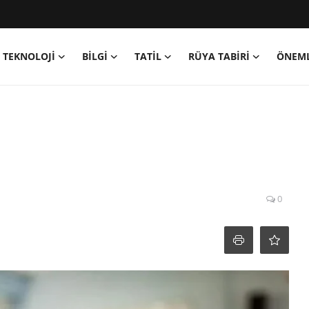
TEKNOLOJİ
BİLGİ
TATİL
RÜYA TABİRİ
ÖNEML
0