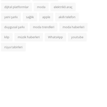
dijital platformlar
moda
elektrikli araç
yeni şarkı
sağlık
apple
akıllı telefon
duygusal şarkı
moda trendleri
moda haberleri
klip
müzik haberleri
WhatsApp
youtube
rüya tabirleri