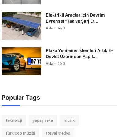
Elektrikli Araçlar İçin Devrim
Evrensel "Tak ve Şarj Et...
Aslan
0
Plaka Yenileme İşlemleri Artık E-
Devlet Üzerinden Yapıl...
Aslan
0
Popular Tags
Teknoloji
yapay zeka
müzik
Türk pop müziği
sosyal medya