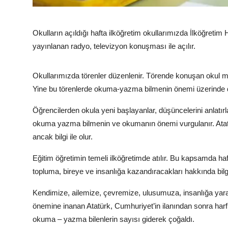
Okulların açıldığı hafta ilköğretim okullarımızda İlköğretim H
yayınlanan radyo, televizyon konuşması ile açılır.
Okullarımızda törenler düzenlenir. Törende konuşan okul müdü
Yine bu törenlerde okuma-yazma bilmenin önemi üzerinde d
Öğrencilerden okula yeni başlayanlar, düşüncelerini anlatırla
okuma yazma bilmenin ve okumanın önemi vurgulanır. Atatü
ancak bilgi ile olur.
Eğitim öğretimin temeli ilköğretimde atılır. Bu kapsamda ha
topluma, bireye ve insanlığa kazandıracakları hakkında bilgil
Kendimize, ailemize, çevremize, ulusumuza, insanlığa yar
önemine inanan Atatürk, Cumhuriyet’in ilanından sonra harf
okuma – yazma bilenlerin sayısı giderek çoğaldı.