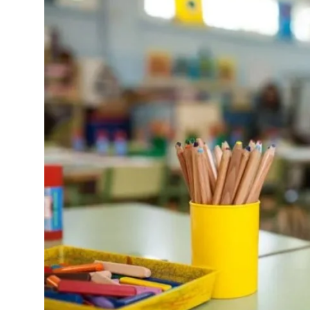
TEKNOLOJİ
BİLGİ
TATİL
RÜYA TABİRİ
ÖNEMLİ GÜNLER
GALERİ