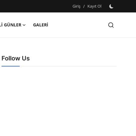
Giriş
/
Kayıt Ol
İ GÜNLER
GALERİ
Follow Us