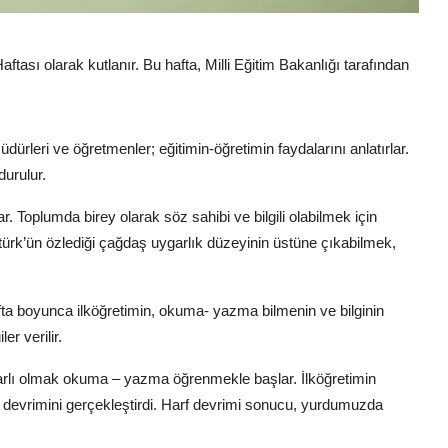
aftası olarak kutlanır. Bu hafta, Milli Eğitim Bakanlığı tarafından
rleri ve öğretmenler; eğitimin-öğretimin faydalarını anlatırlar.
urulur.
r. Toplumda birey olarak söz sahibi ve bilgili olabilmek için
rk’ün özlediği çağdaş uygarlık düzeyinin üstüne çıkabilmek,
fta boyunca ilköğretimin, okuma- yazma bilmenin ve bilginin
er verilir.
arlı olmak okuma – yazma öğrenmekle başlar. İlköğretimin
 devrimini gerçekleştirdi. Harf devrimi sonucu, yurdumuzda