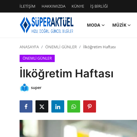
İLETİŞİM
HAKKIMIZDA
KÜNYE
İŞ BİRLİĞİ
MODA
MÜZİK
Giriş
Kayıt Ol
ANASAYFA
ÖNEMLİ GÜNLER
İlköğretim Haftası
İLETİŞİM
ÖNEMLİ GÜNLER
HAKKIMIZDA
İlköğretim Haftası
KÜNYE
super
MODA
İŞ BİRLİĞİ
MÜZİK