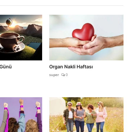
 Günü
Organ Nakli Haftası
super
0