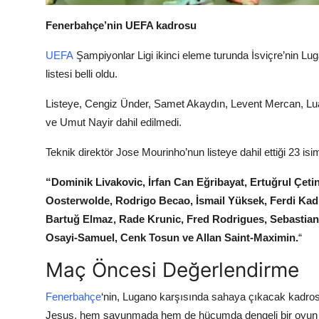
Fenerbahçe’nin UEFA kadrosu
UEFA
Şampiyonlar Ligi ikinci eleme turunda İsviçre’nin 
listesi belli oldu.
Listeye, Cengiz Ünder, Samet Akaydın, Levent Mercan, L
ve Umut Nayir dahil edilmedi.
Teknik direktör Jose Mourinho’nun listeye dahil ettiği 23 isi
“Dominik Livakovic, İrfan Can Eğribayat, Ertuğrul Çeti
Oosterwolde, Rodrigo Becao, İsmail Yüksek, Ferdi Kad
Bartuğ Elmaz, Rade Krunic, Fred Rodrigues, Sebastian
Osayi-Samuel, Cenk Tosun ve Allan Saint-Maximin.
“
Maç Öncesi Değerlendirme
Fenerbahçe
‘nin, Lugano karşısında sahaya çıkacak kadros
Jesus, hem savunmada hem de hücumda dengeli bir oyun p