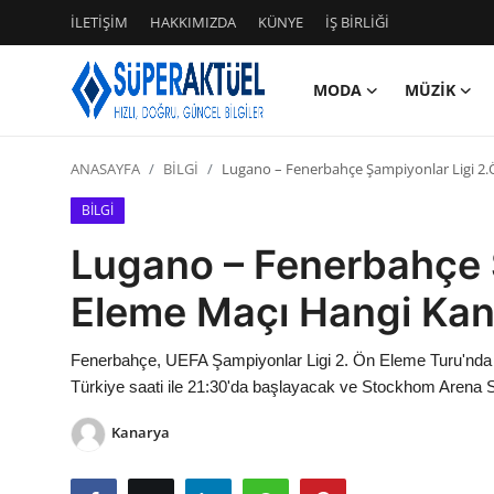
İLETİŞİM
HAKKIMIZDA
KÜNYE
İŞ BİRLİĞİ
MODA
MÜZİK
Giriş
Kayıt Ol
ANASAYFA
BİLGİ
Lugano – Fenerbahçe Şampiyonlar Ligi 2.
İLETİŞİM
BİLGİ
HAKKIMIZDA
Lugano – Fenerbahçe 
KÜNYE
Eleme Maçı Hangi Kana
MODA
Fenerbahçe, UEFA Şampiyonlar Ligi 2. Ön Eleme Turu'nda İ
Türkiye saati ile 21:30'da başlayacak ve Stockhom Arena
İŞ BİRLİĞİ
Kanarya
MÜZİK