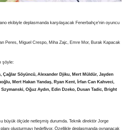
Lugano ekibiyle deplasmanda karşılaşacak Fenerbahçe’nin oyuncu
uan Peres, Miguel Crespo, Miha Zajc, Emre Mor, Burak Kapacak
m şöyle:
n, Çağlar Söyüncü, Alexander Djiku, Mert Müldür, Jayden
ıoğlu, Mert Hakan Yandaş, Ryan Kent, İrfan Can Kahveci,
 Szymanski, Oğuz Aydın, Edin Dzeko, Dusan Tadic, Bright
u büyük ölçüde netleşmiş durumda. Teknik direktör Jorge
lanı oluşturmayı hedefliyor. Özellikle deplasmanda oynanacak