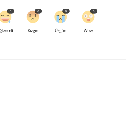
0
0
0
0
ğlenceli
Kızgın
Üzgün
Wow