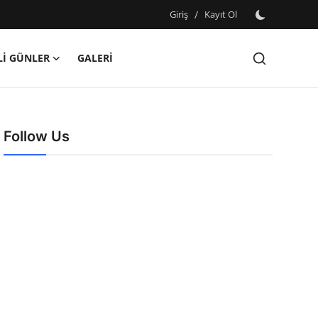
Giriş
/
Kayıt Ol
İ GÜNLER
GALERİ
Follow Us