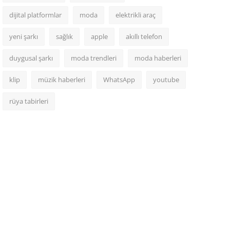
dijital platformlar
moda
elektrikli araç
yeni şarkı
sağlık
apple
akıllı telefon
duygusal şarkı
moda trendleri
moda haberleri
klip
müzik haberleri
WhatsApp
youtube
rüya tabirleri