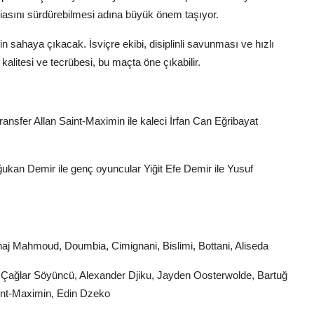
diasını sürdürebilmesi adına büyük önem taşıyor.
n sahaya çıkacak. İsviçre ekibi, disiplinli savunması ve hızlı
litesi ve tecrübesi, bu maçta öne çıkabilir.
ansfer Allan Saint-Maximin ile kaleci İrfan Can Eğribayat
kan Demir ile genç oyuncular Yiğit Efe Demir ile Yusuf
Belhaj Mahmoud, Doumbia, Cimignani, Bislimi, Bottani, Aliseda
, Çağlar Söyüncü, Alexander Djiku, Jayden Oosterwolde, Bartuğ
int-Maximin, Edin Dzeko