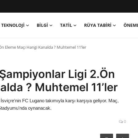
TEKNOLOJİ
BİLGİ
TATİL
RÜYA TABİRİ
ÖNEML
Ön Eleme Maçı Hangi Kanalda ? Muhtemel 11’ler
Şampiyonlar Ligi 2.Ön
lda ? Muhtemel 11’ler
sviçre'nin FC Lugano takımıyla karşı karşıya geliyor. Maç,
 Stadyumu'nda oynanacak​.
0