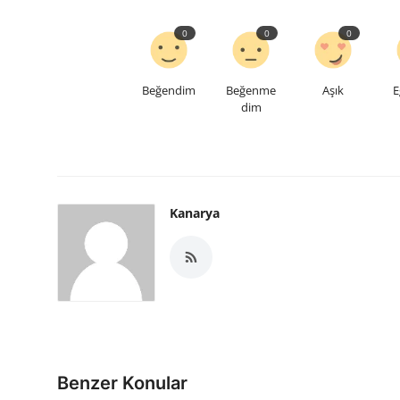
0
0
0
Beğendim
Beğenme
Aşık
E
dim
Kanarya
Benzer Konular