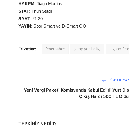
HAKEM
: Tiago Martins
STAT
: Thun Stadı
SAAT
: 21.30
YAYIN
: Spor Smart ve D-Smart GO
fenerbahçe
şampiyonlar ligi
lugano-fen
Etiketler:
ÖNCEKI YAZ
Yeni Vergi Paketi Komisyonda Kabul Edildi,Yurt Dış
Çıkış Harcı 500 TL Oldu
TEPKINIZ NEDIR?