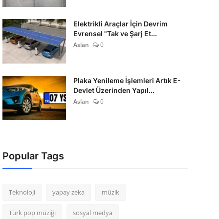
Elektrikli Araçlar İçin Devrim
Evrensel "Tak ve Şarj Et...
Aslan
0
Plaka Yenileme İşlemleri Artık E-
Devlet Üzerinden Yapıl...
Aslan
0
Popular Tags
Teknoloji
yapay zeka
müzik
Türk pop müziği
sosyal medya