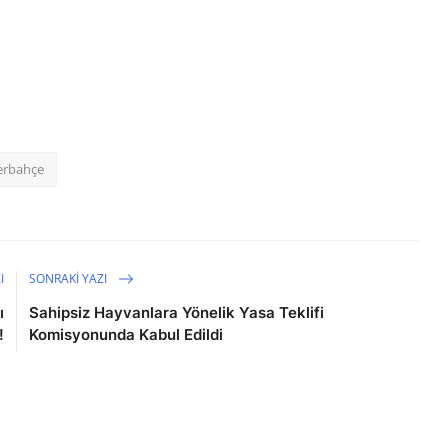
erbahçe
I
SONRAKI YAZI
ı
Sahipsiz Hayvanlara Yönelik Yasa Teklifi
!
Komisyonunda Kabul Edildi