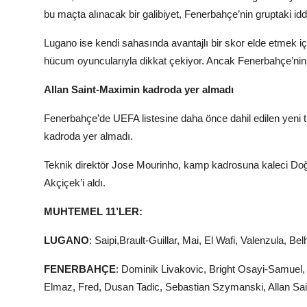
bu maçta alınacak bir galibiyet, Fenerbahçe’nin gruptaki id
Lugano ise kendi sahasında avantajlı bir skor elde etmek içi
hücum oyuncularıyla dikkat çekiyor. Ancak Fenerbahçe’nin ka
Allan Saint-Maximin kadroda yer almadı
Fenerbahçe’de UEFA listesine daha önce dahil edilen yeni tr
kadroda yer almadı.
Teknik direktör Jose Mourinho, kamp kadrosuna kaleci Doğu
Akçiçek’i aldı.
MUHTEMEL 11’LER:
LUGANO
: Saipi,Brault-Guillar, Mai, El Wafi, Valenzula, 
FENERBAHÇE
: Dominik Livakovic, Bright Osayi-Samuel
Elmaz, Fred, Dusan Tadic, Sebastian Szymanski, Allan Sa