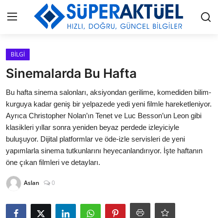
Giriş
Kayıt Ol
BİLGİ
Sinemalarda Bu Hafta
İLETİŞİM
Bu hafta sinema salonları, aksiyondan gerilime, komediden bilim-
kurguya kadar geniş bir yelpazede yedi yeni filmle hareketleniyor.
HAKKIMIZDA
Ayrıca Christopher Nolan’ın Tenet ve Luc Besson’un Leon gibi
klasikleri yıllar sonra yeniden beyaz perdede izleyiciyle
KÜNYE
buluşuyor. Dijital platformlar ve öde-izle servisleri de yeni
yapımlarla sinema tutkunlarını heyecanlandırıyor. İşte haftanın
MODA
öne çıkan filmleri ve detayları.
İŞ BİRLİĞİ
Aslan
0
MÜZİK