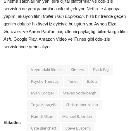
Sinema salonlarının yanı sıra dijital platformlar ve öde-izle
servisleri de yeni yapımlarla dikkat çekiyor. Netflix’te Japonya
yapımı aksiyon filmi
Bullet Train Explosion
, hızlı bir trende geçen
gerilim dolu bir hikâyeyi izleyiciyle buluşturuyor. Ayrıca Eiza
González ve Aaron Paul’un başrollerini paylaştığı bilim-kurgu filmi
Ash
, Google Play, Amazon Video ve iTunes gibi öde-izle
servislerinde yerini alıyor.
Vizyondaki filmler
Sinners
Black Bag
Psycho Therapy
Tenet
Baldız
Ryan Coogler
Steven Soderbergh
Tolga Karaçelik
Christopher Nolan
Hamdi Alkan
Michael B. Jordan
Etiketler:
Cate Blanchett
Steve Buscemi