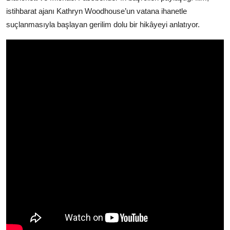
istihbarat ajanı Kathryn Woodhouse’un vatana ihanetle
suçlanmasıyla başlayan gerilim dolu bir hikâyeyi anlatıyor.