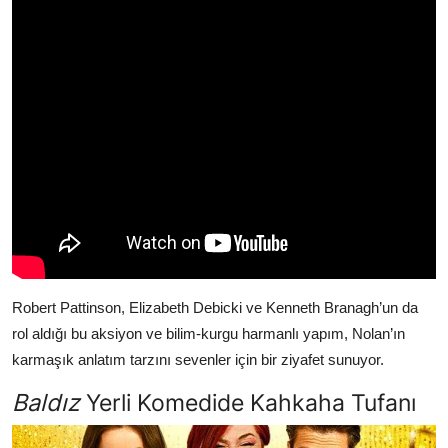
Robert Pattinson, Elizabeth Debicki ve Kenneth Branagh’un da
rol aldığı bu aksiyon ve bilim-kurgu harmanlı yapım, Nolan’ın
karmaşık anlatım tarzını sevenler için bir ziyafet sunuyor.
Baldız
Yerli Komedide Kahkaha Tufanı