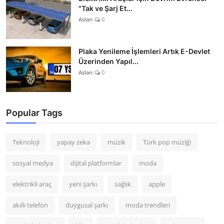
"Tak ve Şarj Et...
Aslan
0
Plaka Yenileme İşlemleri Artık E-Devlet
Üzerinden Yapıl...
Aslan
0
Popular Tags
Teknoloji
yapay zeka
müzik
Türk pop müziği
sosyal medya
dijital platformlar
moda
elektrikli araç
yeni şarkı
sağlık
apple
akıllı telefon
duygusal şarkı
moda trendleri