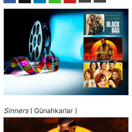
TEKNOLOJİ
BİLGİ
TATİL
RÜYA TABİRİ
ÖNEMLİ GÜNLER
GALERİ
Sinners
( Günahkarlar )