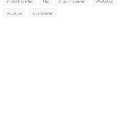
moda haberleri
klip
müzik haberleri
WhatsApp
youtube
rüya tabirleri