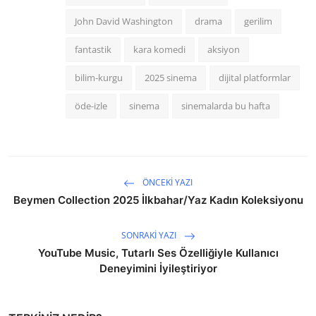
John David Washington
drama
gerilim
fantastik
kara komedi
aksiyon
bilim-kurgu
2025 sinema
dijital platformlar
öde-izle
sinema
sinemalarda bu hafta
ÖNCEKI YAZI
Beymen Collection 2025 İlkbahar/Yaz Kadın Koleksiyonu
SONRAKI YAZI
YouTube Music, Tutarlı Ses Özelliğiyle Kullanıcı
Deneyimini İyileştiriyor