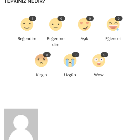
TEPKINIZ NEDIR?
1
0
0
0
Beğendim
Beğenme
Aşık
Eğlenceli
dim
0
0
0
Kızgın
Üzgün
Wow