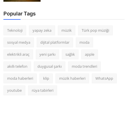
Popular Tags
Teknoloji
yapay zeka
müzik
Türk pop müziği
sosyal medya
dijital platformlar
moda
elektrikli araç
yeni şarkı
sağlık
apple
akıllı telefon
duygusal şarkı
moda trendleri
moda haberleri
klip
müzik haberleri
WhatsApp
youtube
rüya tabirleri