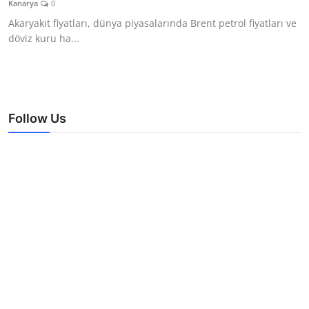
Kanarya
0
TEKNOLOJİ
Akaryakıt fiyatları, dünya piyasalarında Brent petrol fiyatları ve
döviz kuru ha...
BİLGİ
TATİL
RÜYA TABİRİ
Follow Us
ÖNEMLİ GÜNLER
GALERİ