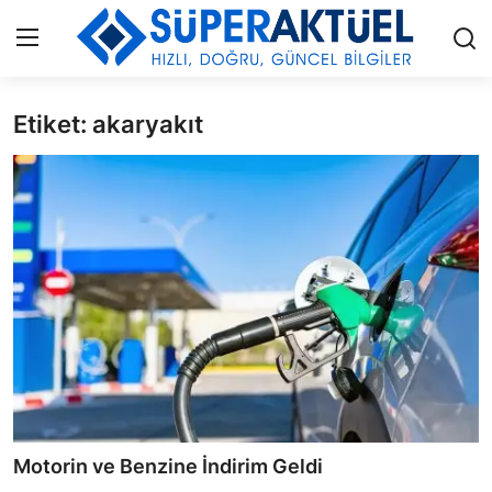
Etiket: akaryakıt
Giriş
Kayıt Ol
İLETİŞİM
HAKKIMIZDA
KÜNYE
MODA
İŞ BİRLİĞİ
MÜZİK
Motorin ve Benzine İndirim Geldi