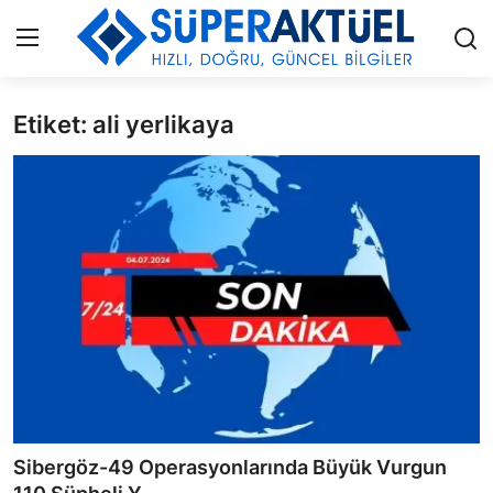
Etiket: ali yerlikaya
Giriş
Kayıt Ol
İLETİŞİM
HAKKIMIZDA
KÜNYE
MODA
İŞ BİRLİĞİ
MÜZİK
Sibergöz-49 Operasyonlarında Büyük Vurgun