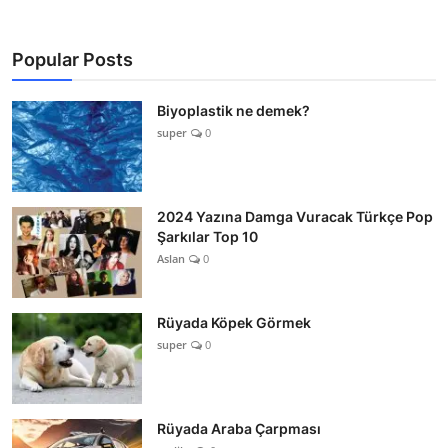
Popular Posts
Biyoplastik ne demek?
super
0
2024 Yazına Damga Vuracak Türkçe Pop
Şarkılar Top 10
Aslan
0
Rüyada Köpek Görmek
super
0
Rüyada Araba Çarpması