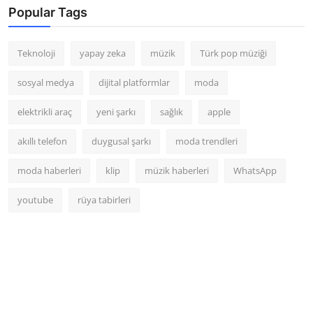
Popular Tags
Teknoloji
yapay zeka
müzik
Türk pop müziği
sosyal medya
dijital platformlar
moda
elektrikli araç
yeni şarkı
sağlık
apple
akıllı telefon
duygusal şarkı
moda trendleri
moda haberleri
klip
müzik haberleri
WhatsApp
youtube
rüya tabirleri