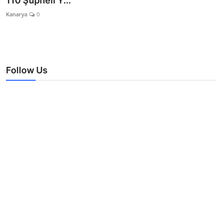
110 Şüpheli Y...
TEKNOLOJİ
Kanarya
0
BİLGİ
TATİL
Follow Us
RÜYA TABİRİ
ÖNEMLİ GÜNLER
GALERİ