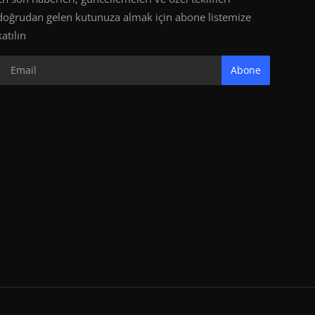
doğrudan gelen kutunuza almak için abone listemize
katılın
Abone