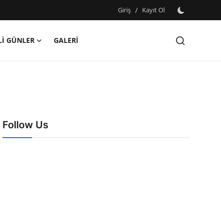
Giriş
/
Kayıt Ol
İ GÜNLER
GALERİ
Follow Us