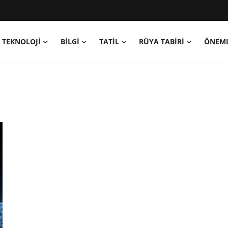
TEKNOLOJİ
BİLGİ
TATİL
RÜYA TABİRİ
ÖNEML