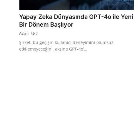
TEKNOLOJİ
Yapay Zeka Dünyasında GPT-4o ile Yeni
BİLGİ
Bir Dönem Başlıyor
Aslan
0
TATİL
Şirket, bu geçişin kullanıcı deneyimini olumsuz
RÜYA TABİRİ
etkilemeyeceğini, aksine GPT-4o’...
ÖNEMLİ GÜNLER
GALERİ