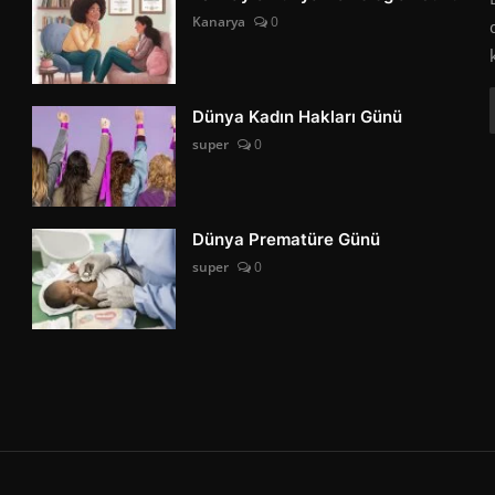
Kanarya
0
Dünya Kadın Hakları Günü
super
0
Dünya Prematüre Günü
super
0