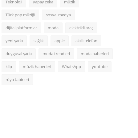
Teknoloji
yapay zeka
müzik
Türk pop müziği
sosyal medya
dijital platformlar
moda
elektrikli araç
yeni şarkı
sağlık
apple
akıllı telefon
duygusal şarkı
moda trendleri
moda haberleri
klip
müzik haberleri
WhatsApp
youtube
rüya tabirleri