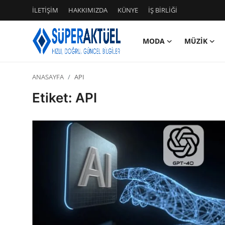
İLETİŞİM
HAKKIMIZDA
KÜNYE
İŞ BİRLİĞİ
MODA
MÜZİK
Giriş
Kayıt Ol
ANASAYFA
API
İLETİŞİM
Etiket: API
HAKKIMIZDA
KÜNYE
MODA
İŞ BİRLİĞİ
MÜZİK