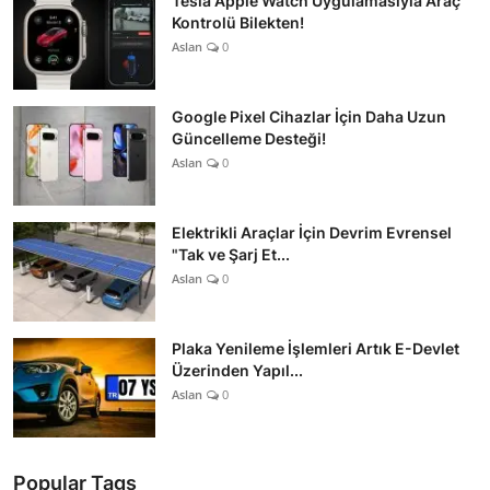
Tesla Apple Watch Uygulamasıyla Araç
Kontrolü Bilekten!
Aslan
0
Google Pixel Cihazlar İçin Daha Uzun
Güncelleme Desteği!
Aslan
0
Elektrikli Araçlar İçin Devrim Evrensel
"Tak ve Şarj Et...
Aslan
0
Plaka Yenileme İşlemleri Artık E-Devlet
Üzerinden Yapıl...
Aslan
0
Popular Tags