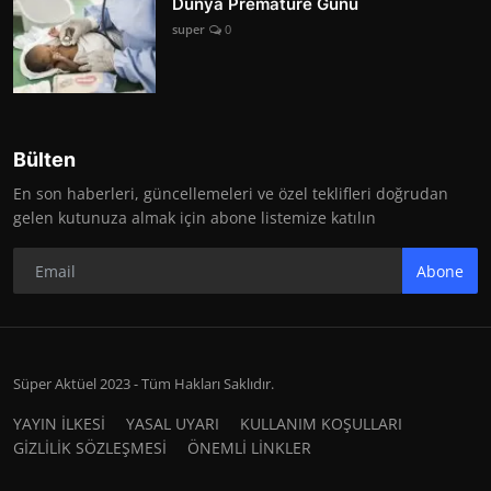
Dünya Prematüre Günü
super
0
Bülten
En son haberleri, güncellemeleri ve özel teklifleri doğrudan
gelen kutunuza almak için abone listemize katılın
Abone
Süper Aktüel 2023 - Tüm Hakları Saklıdır.
YAYIN İLKESİ
YASAL UYARI
KULLANIM KOŞULLARI
GİZLİLİK SÖZLEŞMESİ
ÖNEMLİ LİNKLER