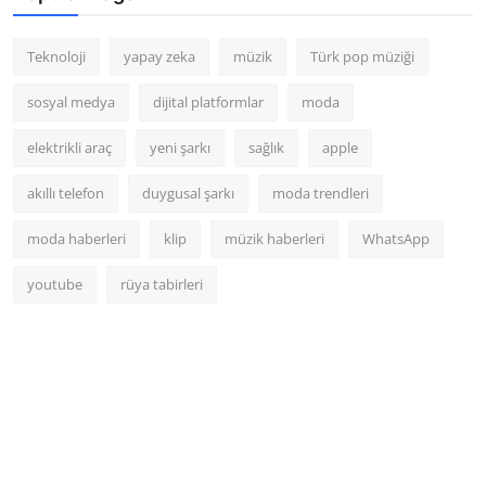
Teknoloji
yapay zeka
müzik
Türk pop müziği
sosyal medya
dijital platformlar
moda
elektrikli araç
yeni şarkı
sağlık
apple
akıllı telefon
duygusal şarkı
moda trendleri
moda haberleri
klip
müzik haberleri
WhatsApp
youtube
rüya tabirleri