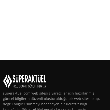
superaktuel.com web sitesi ziyaretçiler için hazırlanmış
güncel bilgilerin düzenli oluşturulduğu bir web sitesi olup,
doğru bilgiler sunmayı hedefleyen bir ücretsiz bilgi
kaynağıdır. Süper Aktüel genel olarak dev bir arşiv