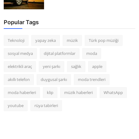
Popular Tags
Teknoloji
yapay zeka
müzik
Türk pop müziği
sosyal medya
dijital platformlar
moda
elektrikli araç
yeni şarkı
sağlık
apple
akıllı telefon
duygusal şarkı
moda trendleri
moda haberleri
klip
müzik haberleri
WhatsApp
youtube
rüya tabirleri