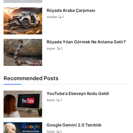
Rüyada Araba Çarpması
melike
0
Rüyada Yılan Görmek Ne Anlama Gelir?
super
0
Recommended Posts
YouTube'a Ebeveyn Kodu Geldi
Aslan
0
Google Gemini 2.0 Tanıtıldı
Aslan
0