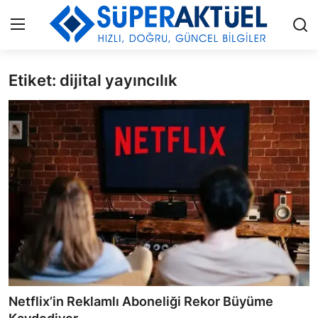
Etiket: dijital yayıncılık
Giriş
Kayıt Ol
İLETİŞİM
HAKKIMIZDA
KÜNYE
MODA
İŞ BİRLİĞİ
MÜZİK
Netflix’in Reklamlı Aboneliği Rekor Büyüme