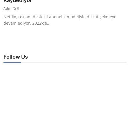
Kaydediyor
TEKNOLOJİ
Aslan
0
Netflix, reklam destekli abonelik modeliyle dikkat çekmeye
BİLGİ
devam ediyor. 2022’de...
TATİL
RÜYA TABİRİ
Follow Us
ÖNEMLİ GÜNLER
GALERİ