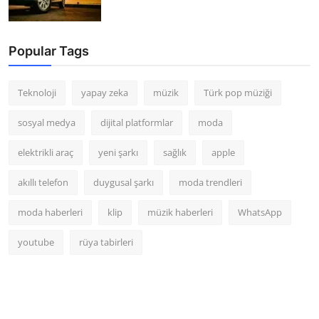
Popular Tags
Teknoloji
yapay zeka
müzik
Türk pop müziği
sosyal medya
dijital platformlar
moda
elektrikli araç
yeni şarkı
sağlık
apple
akıllı telefon
duygusal şarkı
moda trendleri
moda haberleri
klip
müzik haberleri
WhatsApp
youtube
rüya tabirleri