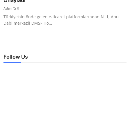
Onayladı
TEKNOLOJİ
Aslan
0
Türkiye’nin önde gelen e-ticaret platformlarından N11, Abu
BİLGİ
Dabi merkezli DMSF Ho...
TATİL
RÜYA TABİRİ
Follow Us
ÖNEMLİ GÜNLER
GALERİ