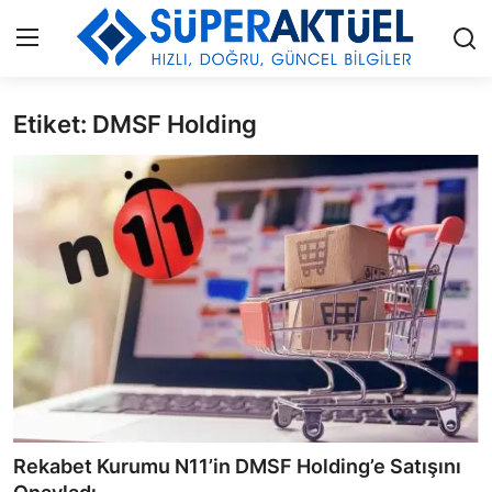
Etiket: DMSF Holding
Giriş
Kayıt Ol
İLETİŞİM
HAKKIMIZDA
KÜNYE
MODA
İŞ BİRLİĞİ
MÜZİK
Rekabet Kurumu N11’in DMSF Holding’e Satışını