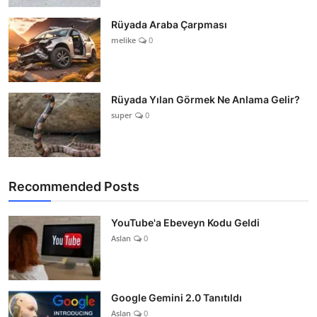
Rüyada Araba Çarpması
melike
0
Rüyada Yılan Görmek Ne Anlama Gelir?
super
0
Recommended Posts
YouTube'a Ebeveyn Kodu Geldi
Aslan
0
Google Gemini 2.0 Tanıtıldı
Aslan
0