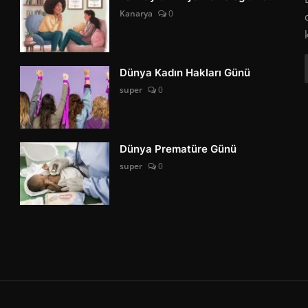
Kanarya
0
Dünya Kadın Hakları Günü
super
0
Dünya Prematüre Günü
super
0