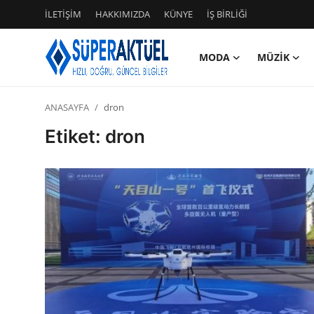
İLETİŞİM
HAKKIMIZDA
KÜNYE
İŞ BİRLİĞİ
MODA
MÜZİK
Giriş
Kayıt Ol
ANASAYFA
dron
İLETİŞİM
Etiket: dron
HAKKIMIZDA
KÜNYE
MODA
İŞ BİRLİĞİ
MÜZİK