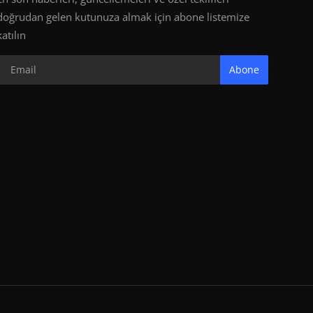
doğrudan gelen kutunuza almak için abone listemize
katılın
Abone