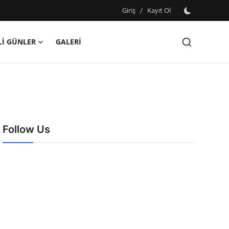
Giriş
/
Kayıt Ol
İ GÜNLER
GALERİ
Follow Us