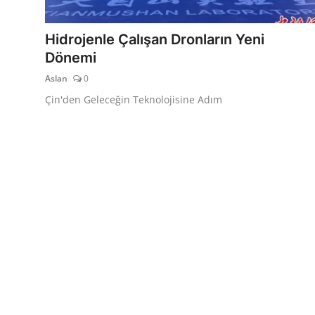
TEKNOLOJİ
Hidrojenle Çalışan Dronların Yeni
BİLGİ
Dönemi
Aslan
0
TATİL
Çin'den Geleceğin Teknolojisine Adım
RÜYA TABİRİ
ÖNEMLİ GÜNLER
GALERİ