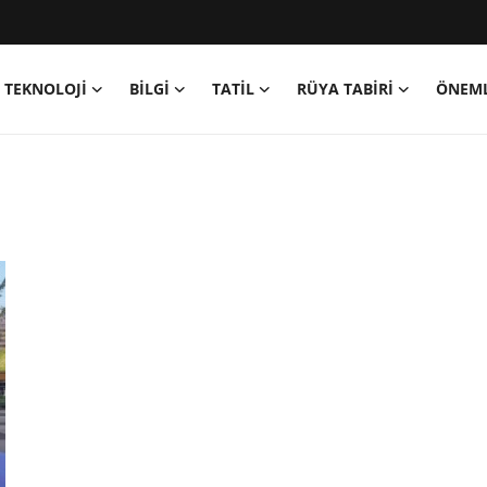
TEKNOLOJİ
BİLGİ
TATİL
RÜYA TABİRİ
ÖNEML