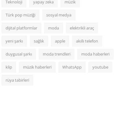
Teknoloji
yapay zeka
müzik
Türk pop müziği
sosyal medya
dijital platformlar
moda
elektrikli araç
yeni şarkı
sağlık
apple
akıllı telefon
duygusal şarkı
moda trendleri
moda haberleri
klip
müzik haberleri
WhatsApp
youtube
rüya tabirleri