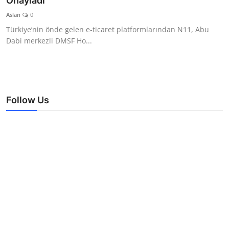
Onayladı
TEKNOLOJİ
Aslan
0
Türkiye’nin önde gelen e-ticaret platformlarından N11, Abu
BİLGİ
Dabi merkezli DMSF Ho...
TATİL
RÜYA TABİRİ
Follow Us
ÖNEMLİ GÜNLER
GALERİ