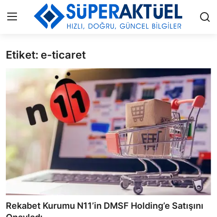
Etiket: e-ticaret
Giriş
Kayıt Ol
İLETİŞİM
HAKKIMIZDA
KÜNYE
MODA
İŞ BİRLİĞİ
MÜZİK
Rekabet Kurumu N11’in DMSF Holding’e Satışını