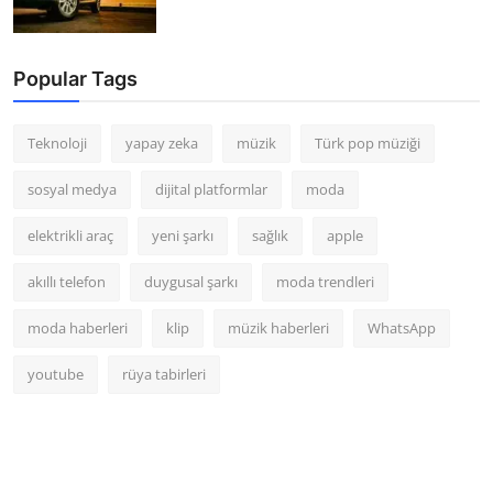
Popular Tags
Teknoloji
yapay zeka
müzik
Türk pop müziği
sosyal medya
dijital platformlar
moda
elektrikli araç
yeni şarkı
sağlık
apple
akıllı telefon
duygusal şarkı
moda trendleri
moda haberleri
klip
müzik haberleri
WhatsApp
youtube
rüya tabirleri