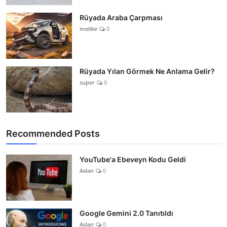
Rüyada Araba Çarpması
melike
0
Rüyada Yılan Görmek Ne Anlama Gelir?
super
0
Recommended Posts
YouTube'a Ebeveyn Kodu Geldi
Aslan
0
Google Gemini 2.0 Tanıtıldı
Aslan
0