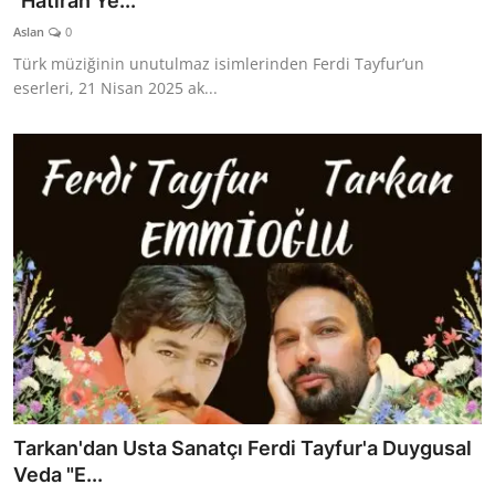
“Hatıran Ye...
TEKNOLOJİ
Aslan
0
Türk müziğinin unutulmaz isimlerinden Ferdi Tayfur’un
BİLGİ
eserleri, 21 Nisan 2025 ak...
TATİL
RÜYA TABİRİ
ÖNEMLİ GÜNLER
GALERİ
Tarkan'dan Usta Sanatçı Ferdi Tayfur'a Duygusal
Veda "E...