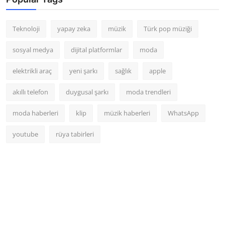
Teknoloji
yapay zeka
müzik
Türk pop müziği
sosyal medya
dijital platformlar
moda
elektrikli araç
yeni şarkı
sağlık
apple
akıllı telefon
duygusal şarkı
moda trendleri
moda haberleri
klip
müzik haberleri
WhatsApp
youtube
rüya tabirleri