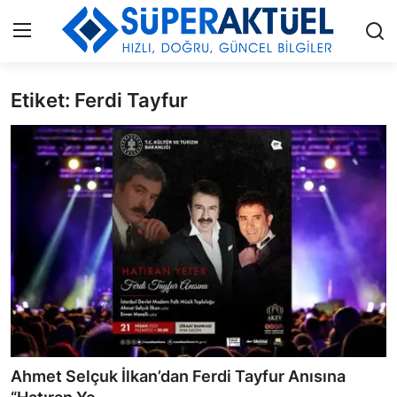
Etiket: Ferdi Tayfur
Giriş
Kayıt Ol
İLETİŞİM
HAKKIMIZDA
KÜNYE
MODA
İŞ BİRLİĞİ
MÜZİK
Ahmet Selçuk İlkan’dan Ferdi Tayfur Anısına