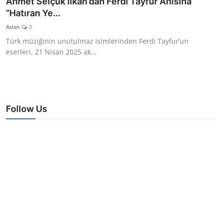
Ahmet Selçuk İlkan’dan Ferdi Tayfur Anısına
TEKNOLOJİ
“Hatıran Ye...
Aslan
0
BİLGİ
Türk müziğinin unutulmaz isimlerinden Ferdi Tayfur’un
eserleri, 21 Nisan 2025 ak...
TATİL
RÜYA TABİRİ
ÖNEMLİ GÜNLER
Follow Us
GALERİ