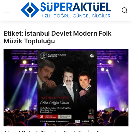
Etiket: İstanbul Devlet Modern Folk
Giriş
Kayıt Ol
Müzik Topluluğu
İLETİŞİM
HAKKIMIZDA
KÜNYE
MODA
İŞ BİRLİĞİ
MÜZİK