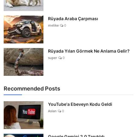
Rüyada Araba Çarpması
melike
0
Rüyada Yılan Görmek Ne Anlama Gelir?
super
0
Recommended Posts
YouTube'a Ebeveyn Kodu Geldi
Aslan
0
Google Gemini 2.0 Tanıtıldı