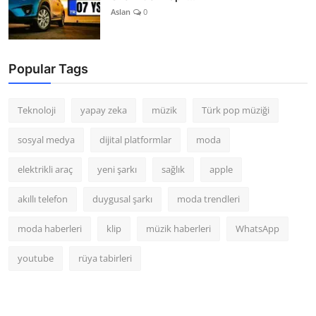
Aslan
0
Popular Tags
Teknoloji
yapay zeka
müzik
Türk pop müziği
sosyal medya
dijital platformlar
moda
elektrikli araç
yeni şarkı
sağlık
apple
akıllı telefon
duygusal şarkı
moda trendleri
moda haberleri
klip
müzik haberleri
WhatsApp
youtube
rüya tabirleri