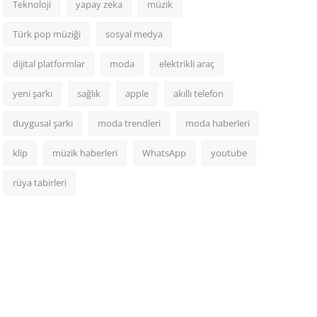
Teknoloji
yapay zeka
müzik
Türk pop müziği
sosyal medya
dijital platformlar
moda
elektrikli araç
yeni şarkı
sağlık
apple
akıllı telefon
duygusal şarkı
moda trendleri
moda haberleri
klip
müzik haberleri
WhatsApp
youtube
rüya tabirleri