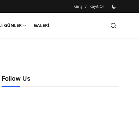
Giriş
/
Kayıt Ol
İ GÜNLER
GALERİ
Follow Us