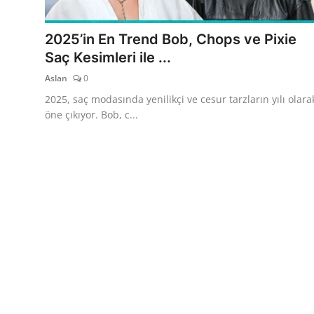
TEKNOLOJİ
2025’in En Trend Bob, Chops ve Pixie
BİLGİ
Saç Kesimleri ile ...
Aslan
0
TATİL
2025, saç modasında yenilikçi ve cesur tarzların yılı olara
RÜYA TABİRİ
öne çıkıyor. Bob, c...
ÖNEMLİ GÜNLER
GALERİ