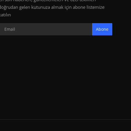
doğrudan gelen kutunuza almak için abone listemize
katılın
Abone