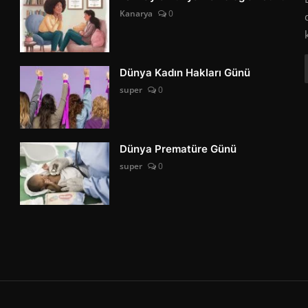
Kanarya
0
Dünya Kadın Hakları Günü
super
0
Dünya Prematüre Günü
super
0