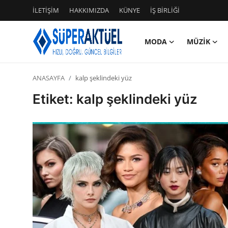
İLETİŞİM
HAKKIMIZDA
KÜNYE
İŞ BİRLİĞİ
MODA
MÜZİK
Giriş
Kayıt Ol
ANASAYFA
kalp şeklindeki yüz
İLETİŞİM
Etiket: kalp şeklindeki yüz
HAKKIMIZDA
KÜNYE
MODA
İŞ BİRLİĞİ
MÜZİK