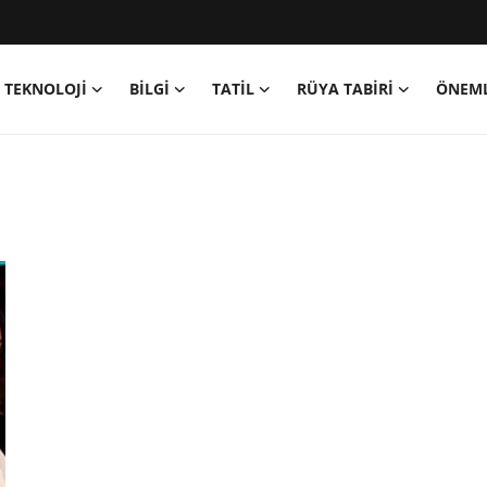
TEKNOLOJİ
BİLGİ
TATİL
RÜYA TABİRİ
ÖNEML