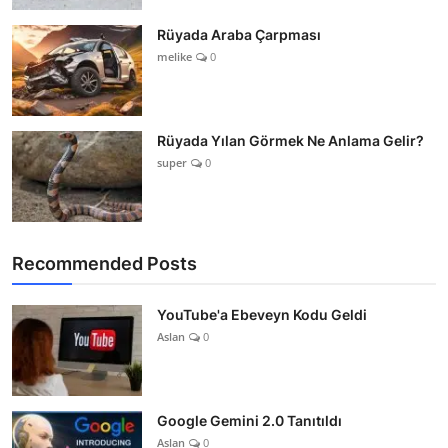
Rüyada Araba Çarpması
melike
0
Rüyada Yılan Görmek Ne Anlama Gelir?
super
0
Recommended Posts
YouTube'a Ebeveyn Kodu Geldi
Aslan
0
Google Gemini 2.0 Tanıtıldı
Aslan
0