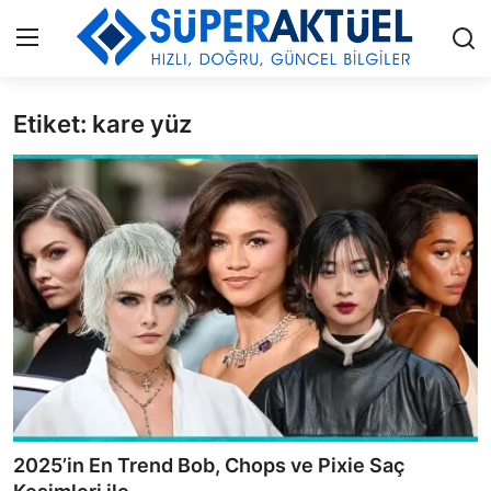
Etiket: kare yüz
Giriş
Kayıt Ol
İLETİŞİM
HAKKIMIZDA
KÜNYE
MODA
İŞ BİRLİĞİ
MÜZİK
2025’in En Trend Bob, Chops ve Pixie Saç