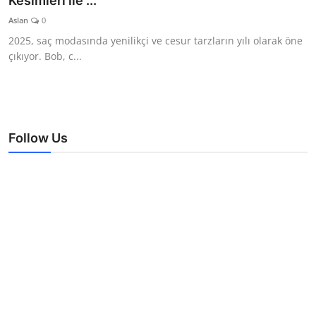
Kesimleri ile ...
TEKNOLOJİ
Aslan
0
2025, saç modasında yenilikçi ve cesur tarzların yılı olarak öne
BİLGİ
çıkıyor. Bob, c...
TATİL
RÜYA TABİRİ
Follow Us
ÖNEMLİ GÜNLER
GALERİ