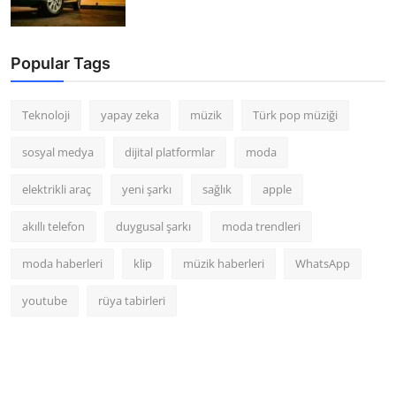
Popular Tags
Teknoloji
yapay zeka
müzik
Türk pop müziği
sosyal medya
dijital platformlar
moda
elektrikli araç
yeni şarkı
sağlık
apple
akıllı telefon
duygusal şarkı
moda trendleri
moda haberleri
klip
müzik haberleri
WhatsApp
youtube
rüya tabirleri