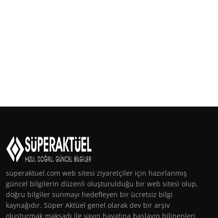
superaktuel.com web sitesi ziyaretçiler için hazırlanmış
güncel bilgilerin düzenli oluşturulduğu bir web sitesi olup,
doğru bilgiler sunmayı hedefleyen bir ücretsiz bilgi
kaynağıdır. Süper Aktüel genel olarak dev bir arşiv
oluşturmak maksadı ile yayın hayatına başlayıp bilinenleri