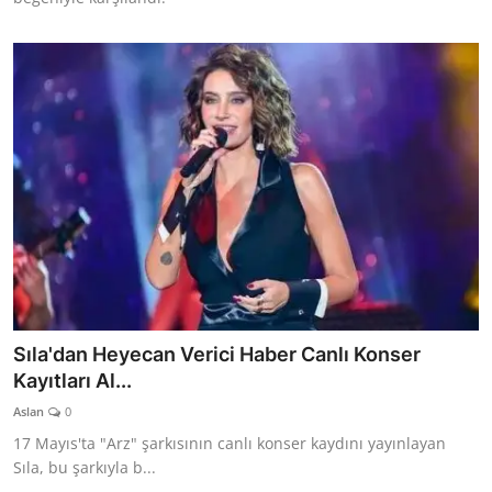
Sıla'dan Heyecan Verici Haber Canlı Konser
Kayıtları Al...
Aslan
0
17 Mayıs'ta "Arz" şarkısının canlı konser kaydını yayınlayan
Sıla, bu şarkıyla b...