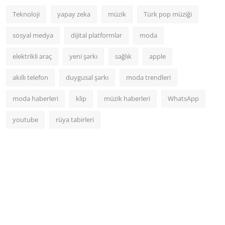
Teknoloji
yapay zeka
müzik
Türk pop müziği
sosyal medya
dijital platformlar
moda
elektrikli araç
yeni şarkı
sağlık
apple
akıllı telefon
duygusal şarkı
moda trendleri
moda haberleri
klip
müzik haberleri
WhatsApp
youtube
rüya tabirleri