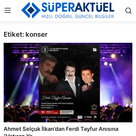
Etiket: konser
Giriş
Kayıt Ol
İLETİŞİM
HAKKIMIZDA
KÜNYE
MODA
İŞ BİRLİĞİ
MÜZİK
Ahmet Selçuk İlkan’dan Ferdi Tayfur Anısına