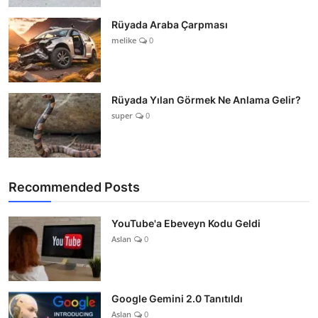
Rüyada Araba Çarpması
melike
0
Rüyada Yılan Görmek Ne Anlama Gelir?
super
0
Recommended Posts
YouTube'a Ebeveyn Kodu Geldi
Aslan
0
Google Gemini 2.0 Tanıtıldı
Aslan
0