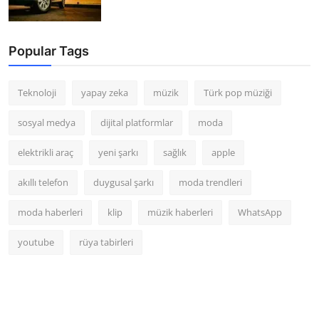
Popular Tags
Teknoloji
yapay zeka
müzik
Türk pop müziği
sosyal medya
dijital platformlar
moda
elektrikli araç
yeni şarkı
sağlık
apple
akıllı telefon
duygusal şarkı
moda trendleri
moda haberleri
klip
müzik haberleri
WhatsApp
youtube
rüya tabirleri