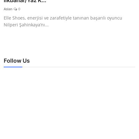
İlkbahar/Yaz K...
TEKNOLOJİ
Aslan
0
Elle Shoes, enerjisi ve zarafetiyle tanınan başarılı oyuncu
BİLGİ
Nilperi Şahinkaya’nı...
TATİL
RÜYA TABİRİ
Follow Us
ÖNEMLİ GÜNLER
GALERİ