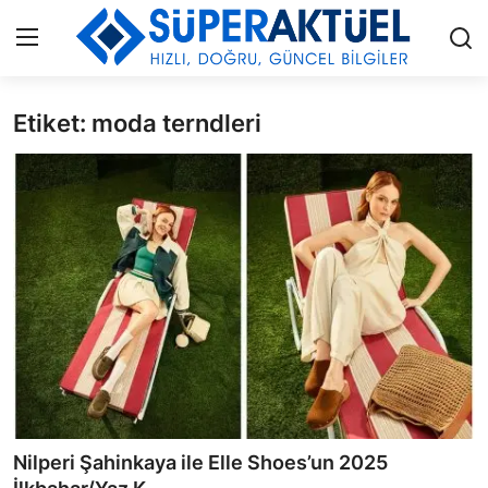
Etiket: moda terndleri
Giriş
Kayıt Ol
İLETİŞİM
HAKKIMIZDA
KÜNYE
MODA
İŞ BİRLİĞİ
MÜZİK
Nilperi Şahinkaya ile Elle Shoes’un 2025