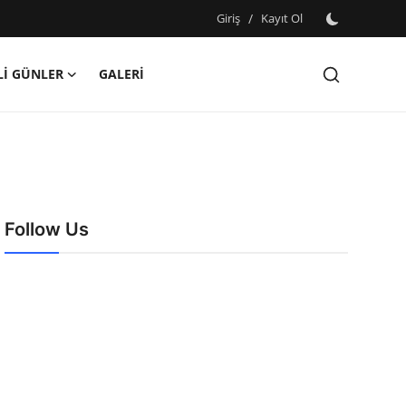
Giriş
/
Kayıt Ol
İ GÜNLER
GALERİ
Follow Us