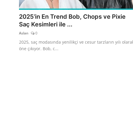
TEKNOLOJİ
2025’in En Trend Bob, Chops ve Pixie
BİLGİ
Saç Kesimleri ile ...
Aslan
0
TATİL
2025, saç modasında yenilikçi ve cesur tarzların yılı olara
RÜYA TABİRİ
öne çıkıyor. Bob, c...
ÖNEMLİ GÜNLER
GALERİ