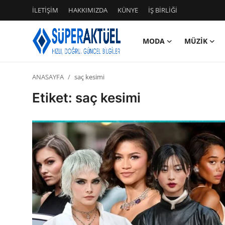
İLETİŞİM
HAKKIMIZDA
KÜNYE
İŞ BİRLİĞİ
MODA
MÜZİK
Giriş
Kayıt Ol
ANASAYFA
saç kesimi
İLETİŞİM
Etiket: saç kesimi
HAKKIMIZDA
KÜNYE
MODA
İŞ BİRLİĞİ
MÜZİK