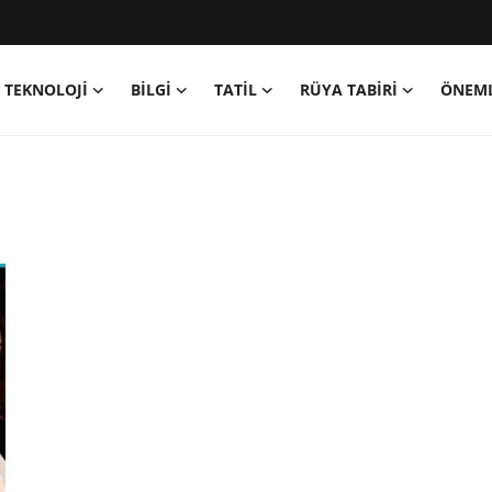
TEKNOLOJİ
BİLGİ
TATİL
RÜYA TABİRİ
ÖNEML