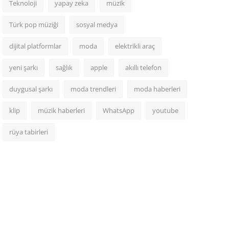
Teknoloji
yapay zeka
müzik
Türk pop müziği
sosyal medya
dijital platformlar
moda
elektrikli araç
yeni şarkı
sağlık
apple
akıllı telefon
duygusal şarkı
moda trendleri
moda haberleri
klip
müzik haberleri
WhatsApp
youtube
rüya tabirleri