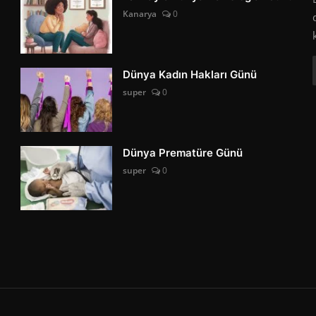
Kanarya
0
Dünya Kadın Hakları Günü
super
0
Dünya Prematüre Günü
super
0