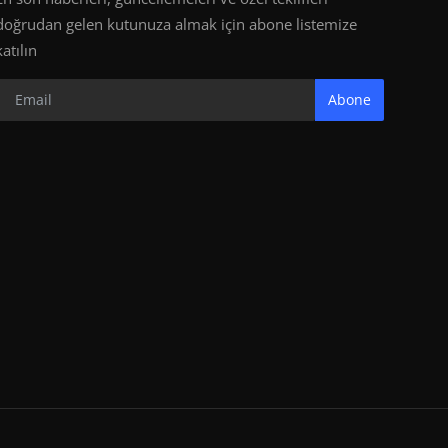
doğrudan gelen kutunuza almak için abone listemize
katılın
Abone