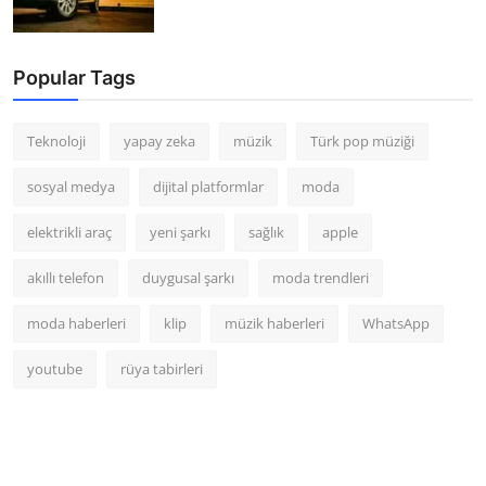
Popular Tags
Teknoloji
yapay zeka
müzik
Türk pop müziği
sosyal medya
dijital platformlar
moda
elektrikli araç
yeni şarkı
sağlık
apple
akıllı telefon
duygusal şarkı
moda trendleri
moda haberleri
klip
müzik haberleri
WhatsApp
youtube
rüya tabirleri