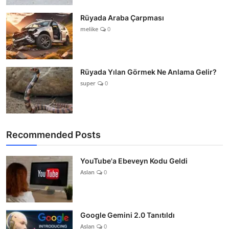
Rüyada Araba Çarpması
melike
0
Rüyada Yılan Görmek Ne Anlama Gelir?
super
0
Recommended Posts
YouTube'a Ebeveyn Kodu Geldi
Aslan
0
Google Gemini 2.0 Tanıtıldı
Aslan
0