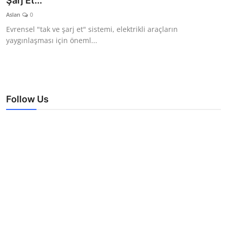
Şarj Et...
TEKNOLOJİ
Aslan
0
Evrensel "tak ve şarj et" sistemi, elektrikli araçların
BİLGİ
yaygınlaşması için öneml...
TATİL
RÜYA TABİRİ
Follow Us
ÖNEMLİ GÜNLER
GALERİ