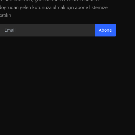
doğrudan gelen kutunuza almak için abone listemize
katılın
Abone