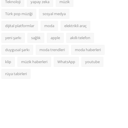
Teknoloji
yapay zeka
müzik
Türk pop müziği
sosyal medya
dijital platformlar
moda
elektrikli araç
yeni şarkı
sağlık
apple
akıllı telefon
duygusal şarkı
moda trendleri
moda haberleri
klip
müzik haberleri
WhatsApp
youtube
rüya tabirleri