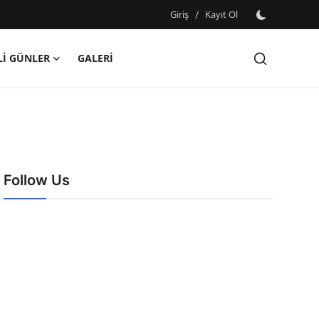
Giriş
/
Kayıt Ol
İ GÜNLER
GALERİ
Follow Us