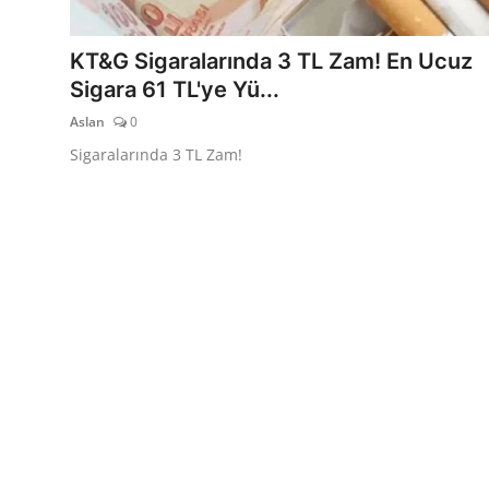
TEKNOLOJİ
KT&G Sigaralarında 3 TL Zam! En Ucuz
BİLGİ
Sigara 61 TL'ye Yü...
Aslan
0
TATİL
Sigaralarında 3 TL Zam!
RÜYA TABİRİ
ÖNEMLİ GÜNLER
GALERİ