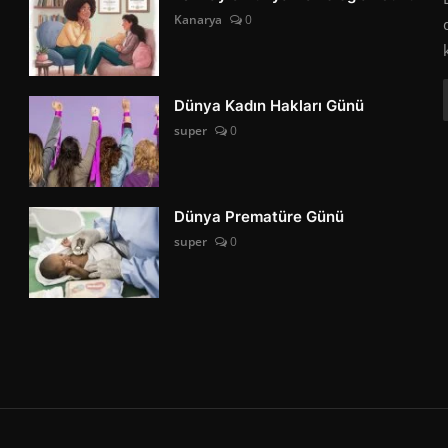
Kanarya
0
Dünya Kadın Hakları Günü
super
0
Dünya Prematüre Günü
super
0