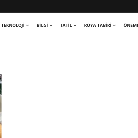
TEKNOLOJİ
BİLGİ
TATİL
RÜYA TABİRİ
ÖNEML