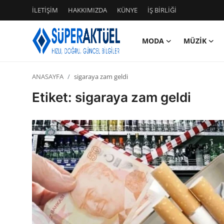
İLETİŞİM
HAKKIMIZDA
KÜNYE
İŞ BİRLİĞİ
MODA
MÜZİK
Giriş
Kayıt Ol
ANASAYFA
sigaraya zam geldi
İLETİŞİM
Etiket: sigaraya zam geldi
HAKKIMIZDA
KÜNYE
MODA
İŞ BİRLİĞİ
MÜZİK