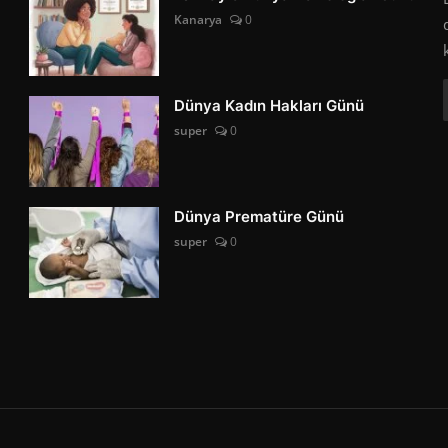
Kanarya
0
Dünya Kadın Hakları Günü
super
0
Dünya Prematüre Günü
super
0