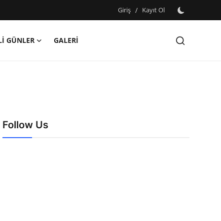
Giriş
/
Kayıt Ol
İ GÜNLER
GALERİ
Follow Us