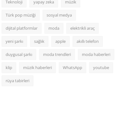
Teknoloji
yapay zeka
müzik
Türk pop müziği
sosyal medya
dijital platformlar
moda
elektrikli araç
yeni şarkı
sağlık
apple
akıllı telefon
duygusal şarkı
moda trendleri
moda haberleri
klip
müzik haberleri
WhatsApp
youtube
rüya tabirleri