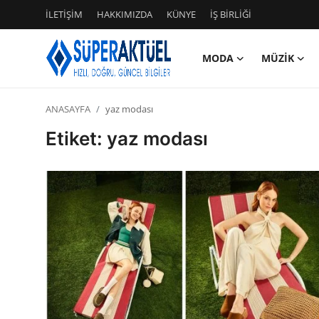
İLETİŞİM
HAKKIMIZDA
KÜNYE
İŞ BİRLİĞİ
MODA
MÜZİK
Giriş
Kayıt Ol
ANASAYFA
yaz modası
İLETİŞİM
Etiket: yaz modası
HAKKIMIZDA
KÜNYE
MODA
İŞ BİRLİĞİ
MÜZİK