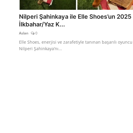
TEKNOLOJİ
Nilperi Şahinkaya ile Elle Shoes’un 2025
BİLGİ
İlkbahar/Yaz K...
Aslan
0
TATİL
Elle Shoes, enerjisi ve zarafetiyle tanınan başarılı oyuncu
RÜYA TABİRİ
Nilperi Şahinkaya’nı...
ÖNEMLİ GÜNLER
GALERİ