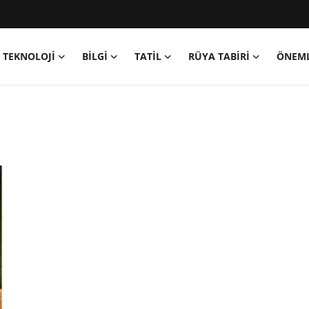
TEKNOLOJİ
BİLGİ
TATİL
RÜYA TABİRİ
ÖNEML