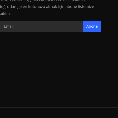
doğrudan gelen kutunuza almak için abone listemize
katılın
Abone