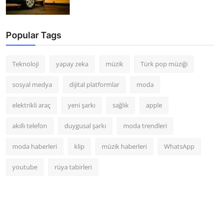
Popular Tags
Teknoloji
yapay zeka
müzik
Türk pop müziği
sosyal medya
dijital platformlar
moda
elektrikli araç
yeni şarkı
sağlık
apple
akıllı telefon
duygusal şarkı
moda trendleri
moda haberleri
klip
müzik haberleri
WhatsApp
youtube
rüya tabirleri