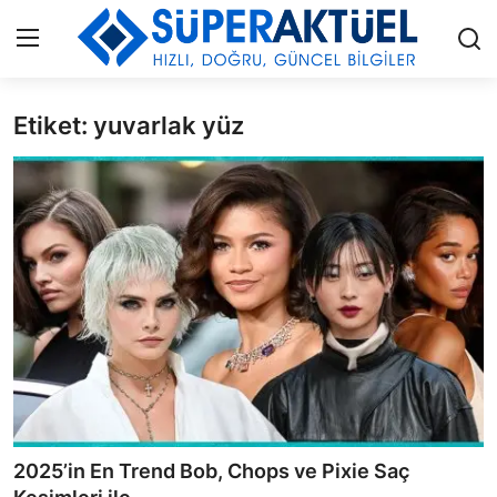
Etiket: yuvarlak yüz
Giriş
Kayıt Ol
İLETİŞİM
HAKKIMIZDA
KÜNYE
MODA
İŞ BİRLİĞİ
MÜZİK
2025’in En Trend Bob, Chops ve Pixie Saç