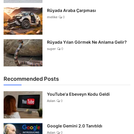
Rüyada Araba Çarpması
melike
0
Rüyada Yılan Görmek Ne Anlama Gelir?
super
0
Recommended Posts
YouTube'a Ebeveyn Kodu Geldi
Aslan
0
Google Gemini 2.0 Tanıtıldı
Aslan
0