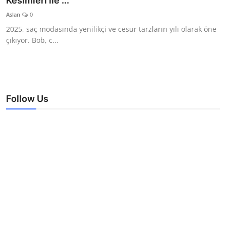
Kesimleri ile ...
TEKNOLOJİ
Aslan
0
2025, saç modasında yenilikçi ve cesur tarzların yılı olarak öne
BİLGİ
çıkıyor. Bob, c...
TATİL
RÜYA TABİRİ
Follow Us
ÖNEMLİ GÜNLER
GALERİ