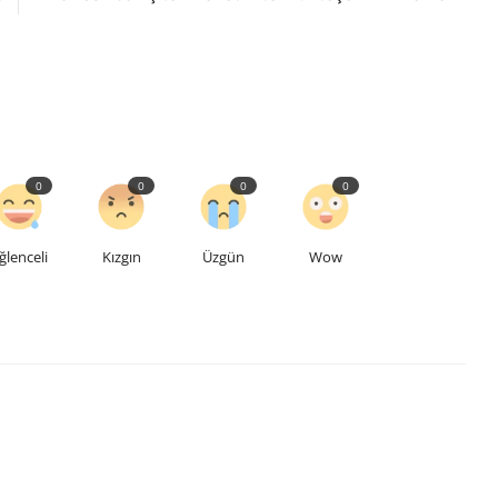
0
0
0
0
ğlenceli
Kızgın
Üzgün
Wow