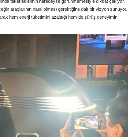
ığında tekerleklerinin neredeyse görünmemesiyle dikkat çekiyor.
eceğin araçlarının nasıl olması gerektiğine dair bir vizyon sunuyor.
ırarak hem enerji tüketimini azalttığı hem de sürüş deneyimini