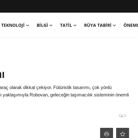
TEKNOLOJİ
BİLGİ
TATİL
RÜYA TABİRİ
ÖNEML
ı
raç olarak dikkat çekiyor. Fütüristik tasarımı, çok yönlü
aklı yaklaşımıyla Robovan, geleceğin taşımacılık sisteminin önemli
0