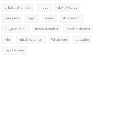
dijital platformlar
moda
elektrikli araç
yeni şarkı
sağlık
apple
akıllı telefon
duygusal şarkı
moda trendleri
moda haberleri
klip
müzik haberleri
WhatsApp
youtube
rüya tabirleri