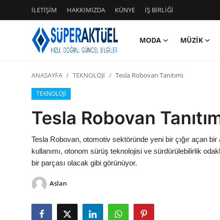
İLETİŞİM
HAKKIMIZDA
KÜNYE
İŞ BİRLİĞİ
MODA
MÜZİK
Giriş
Kayıt Ol
ANASAYFA
TEKNOLOJİ
Tesla Robovan Tanıtımı
İLETİŞİM
TEKNOLOJİ
HAKKIMIZDA
Tesla Robovan Tanıtım
KÜNYE
Tesla Robovan, otomotiv sektöründe yeni bir çığır açan bir a
kullanımı, otonom sürüş teknolojisi ve sürdürülebilirlik od
MODA
bir parçası olacak gibi görünüyor.
İŞ BİRLİĞİ
Aslan
MÜZİK