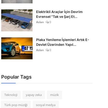
Elektrikli Araçlar İçin Devrim
Evrensel "Tak ve Şarj Et...
Aslan
0
Plaka Yenileme İşlemleri Artık E-
Devlet Üzerinden Yapıl...
Aslan
0
Popular Tags
Teknoloji
yapay zeka
müzik
Türk pop müziği
sosyal medya