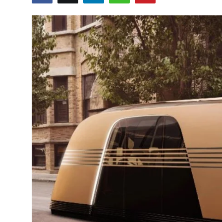
TEKNOLOJİ
BİLGİ
TATİL
RÜYA TABİRİ
ÖNEMLİ GÜNLER
GALERİ