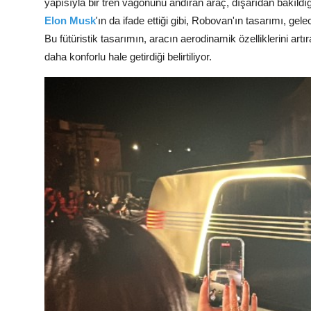
yapısıyla bir tren vagonunu andıran araç, dışarıdan bakıld
Elon Musk
'ın da ifade ettiği gibi, Robovan'ın tasarımı, gel
Bu fütüristik tasarımın, aracın aerodinamik özelliklerini art
daha konforlu hale getirdiği belirtiliyor.