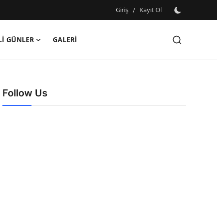
Giriş
/
Kayıt Ol
İ GÜNLER
GALERİ
Follow Us