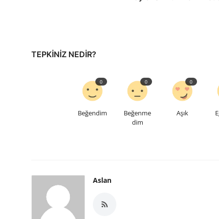
TEPKINIZ NEDIR?
0
0
0
Beğendim
Beğenme
Aşık
E
dim
Aslan