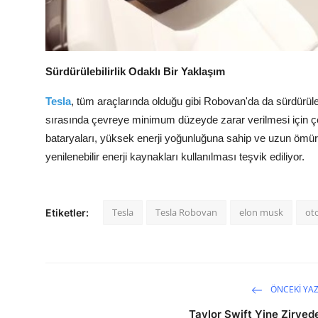
Sürdürülebilirlik Odaklı Bir Yaklaşım
Tesla
, tüm araçlarında olduğu gibi Robovan'da da sürdürülebi
sırasında çevreye minimum düzeyde zarar verilmesi için çeşi
bataryaları, yüksek enerji yoğunluğuna sahip ve uzun ömürlü
yenilenebilir enerji kaynakları kullanılması teşvik ediliyor.
Tesla
Tesla Robovan
elon musk
ot
Etiketler:
ÖNCEKI YAZ
Taylor Swift Yine Zirved