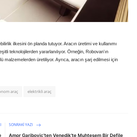
lirlik ilkesini ön planda tutuyor. Aracın üretimi ve kullanımı
tli teknolojilerden yararlanılıyor. Örneğin, Robovan'ın
 malzemelerden üretiliyor. Ayrıca, aracın şarj edilmesi için
onom araç
elektrikli araç
I
SONRAKI YAZI
e
Amor Gariboviç'ten Venedik'te Muhteşem Bir Defile