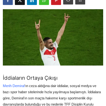
TEKNOLOJİ
BİLGİ
TATİL
RÜYA TABİRİ
ÖNEMLİ GÜNLER
GALERİ
İddiaların Ortaya Çıkışı
Merih Demiral
‘ın ceza aldığına dair iddialar, sosyal medya ve
bazı spor haber sitelerinde hızla yayılmaya başlamıştı. İddialara
göre, Demiral’ın son maçta hakeme karşı sportmenlik dışı
davranışlarda bulunduğu ve bu nedenle TFF Disiplin Kurulu