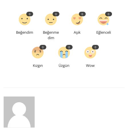
0
0
0
0
Beğendim
Beğenme
Aşık
Eğlenceli
dim
0
0
0
Kızgın
Üzgün
Wow