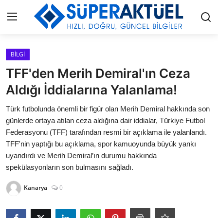
Giriş
Kayıt Ol
BİLGİ
TFF'den Merih Demiral'ın Ceza
İLETİŞİM
Aldığı İddialarına Yalanlama!
HAKKIMIZDA
Türk futbolunda önemli bir figür olan Merih Demiral hakkında son
günlerde ortaya atılan ceza aldığına dair iddialar, Türkiye Futbol
KÜNYE
Federasyonu (TFF) tarafından resmi bir açıklama ile yalanlandı.
TFF'nin yaptığı bu açıklama, spor kamuoyunda büyük yankı
MODA
uyandırdı ve Merih Demiral’ın durumu hakkında
spekülasyonların son bulmasını sağladı.
İŞ BİRLİĞİ
Kanarya
0
MÜZİK