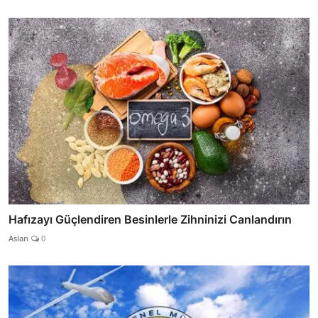
Hafızayı Güçlendiren Besinlerle Zihninizi Canlandırın
Aslan
0