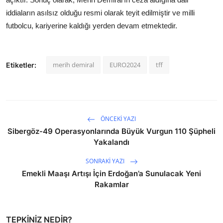
iddiaların asılsız olduğu resmi olarak teyit edilmiştir ve milli
futbolcu, kariyerine kaldığı yerden devam etmektedir.
merih demiral
EURO2024
tff
Etiketler:
ÖNCEKI YAZI
Sibergöz-49 Operasyonlarında Büyük Vurgun 110 Şüpheli
Yakalandı
SONRAKI YAZI
Emekli Maaşı Artışı İçin Erdoğan’a Sunulacak Yeni
Rakamlar
TEPKINIZ NEDIR?