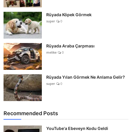
Rüyada Köpek Görmek
super
0
Rüyada Araba Çarpması
melike
0
Rüyada Yılan Görmek Ne Anlama Gelir?
super
0
Recommended Posts
YouTube'a Ebeveyn Kodu Geldi