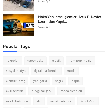
Aslan
0
Plaka Yenileme İşlemleri Artık E-Devlet
Üzerinden Yapıl...
Aslan
0
Popular Tags
Teknoloji
yapay zeka
müzik
Türk pop müziği
sosyal medya
dijital platformlar
moda
elektrikli araç
yeni şarkı
sağlık
apple
akıllı telefon
duygusal şarkı
moda trendleri
moda haberleri
klip
müzik haberleri
WhatsApp