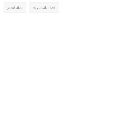
youtube
rüya tabirleri