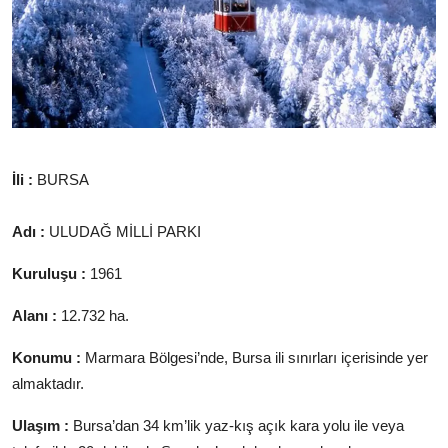
TEKNOLOJİ
BİLGİ
TATİL
RÜYA TABİRİ
İli :
BURSA
ÖNEMLİ GÜNLER
Adı :
ULUDAĞ MİLLİ PARKI
GALERİ
Kuruluşu :
1961
Alanı :
12.732 ha.
Konumu :
Marmara Bölgesi’nde, Bursa ili sınırları içerisinde yer
almaktadır.
Ulaşım :
Bursa’dan 34 km’lik yaz-kış açık kara yolu ile veya