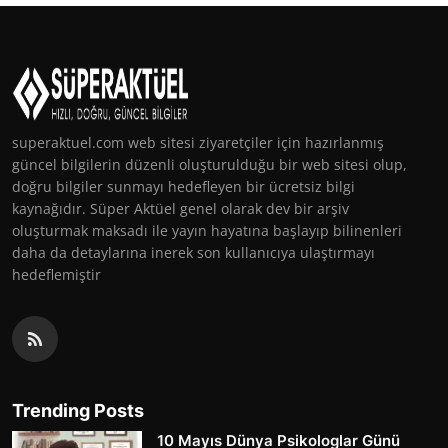
superaktuel.com web sitesi ziyaretçiler için hazırlanmış
güncel bilgilerin düzenli oluşturulduğu bir web sitesi olup,
doğru bilgiler sunmayı hedefleyen bir ücretsiz bilgi
kaynağıdır. Süper Aktüel genel olarak dev bir arşiv
oluşturmak maksadı ile yayın hayatına başlayıp bilinenleri
daha da detaylarına inerek son kullanıcıya ulaştırmayı
hedeflemiştir
Trending Posts
10 Mayıs Dünya Psikologlar Günü