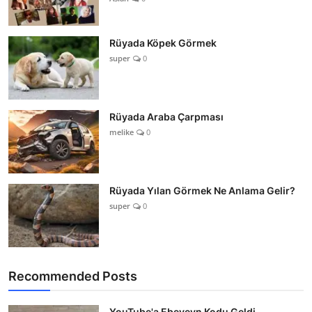
Rüyada Köpek Görmek
super
0
Rüyada Araba Çarpması
melike
0
Rüyada Yılan Görmek Ne Anlama Gelir?
super
0
Recommended Posts
YouTube'a Ebeveyn Kodu Geldi