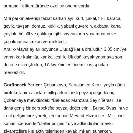
ormancılık literatüründe özel bir önemi vardır.
Milli parkın elverişli tabiat şartları ayı, kurt, çakal, tilki, karaca,
geyik, tavşan, domuz, keklik, yabani güvercin, akbaba, kartal,
çaylak, bülbül ve çalıkuşu gibi hayvanların yaşamasına ve
çoğalmasına imkan vermektedir.
Aralık-Mayıs ayları boyunca Uludağ karla örtülüdür. 3.95 cm.’ye
varan kar kalınlığı, kar kalitesi ile Uludağ kayak yapmaya son
derece elverişli olup, Türkiye’nin en önemli kış sporları
merkezidir.
Görünecek Yerler :
Çobankaya, Sarıalan ve Kirazlıyayla günü-
birlik kullanım alanları milli parkın farklı peyzaj değerlerini,
Çobankaya mevkiindeki “Bakacak Manzara Seyir Terası” ise
daha geniş bir perspektifte peyzaj değerlerini , Bursa Ovası’nı ve
kent gelişimini ziyaretçilere sunar. Mevcut Hizmetler : Milli park
sahası içerisinde “oteller bölgesi” diye adlandırılan mevki
ziyaretçilere kış aktivitelerinden kayak imkanı sunarken,