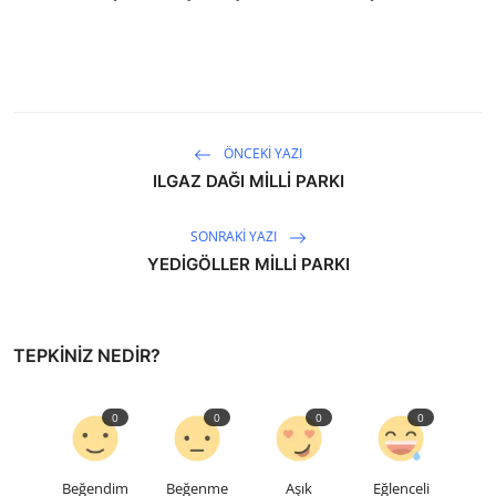
ÖNCEKI YAZI
ILGAZ DAĞI MİLLİ PARKI
SONRAKI YAZI
YEDİGÖLLER MİLLİ PARKI
TEPKINIZ NEDIR?
0
0
0
0
Beğendim
Beğenme
Aşık
Eğlenceli