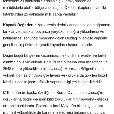
teleferikle 20 dakikada Sarıalan’a çıkılarak, oradan da
minibüslerle oteller bölgesine ulaşılır. Özel helikopter servisi ile
İstanbul’dan 25 dakikada milli parka varılabilir.
Kaynak Değerleri :
Yer kürenin derinliklerinden gelen mağmanın
kırıklar ve çatlaklar boyunca yeryüzüne doğru yükselmesi ve
katılaşması sonunda meydana gelen Uludağ’ın jeolojik yapısını
genellikle iç püskürük granit kayaçları oluşturmaktadır.
Dağın bugünkü şeklini kazanması, tektonik hareketler ve farklı
aşınma etkisiyle oluşmuş-tur. Bursa ovasına kısa mesafede ve
2543 metre yükseklikte olan Uludağ, Marmara Bölgesi’nin en
yüksek noktasıdır. Aras Çağlayanı ve doruklarda görülen buzul
izleri Uludağ’ın jeomorfolojik yapısının ilgi çekici özellikleridir.
Milli parkın bir başka özelliği de, Bursa Ovası’ndan Uludağ’ın
doruklarına doğru değişen bitki topluluklarının meydana getirdiği
orman kuşaklarıdır. Botanik bilimci Mayer’ın bitki kuşaklarını
muhtelif yüksekliklerde karakterize etmesi bakımından dünya