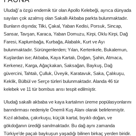
Uludağ’ a özgü endemik tür olan Apollo Kelebeği, ayrıca dünyada
sayıları çok azalmış olan Sakallı Akbaba parkta bulunmaktadır.
Bunların dışında; Tilki, Çakal, Yaban Kedisi, Porsuk, Sincap,
Sansar, Tavşan, Karaca, Yaban Domuzu, Kirpi, Oklu Kirpi, Dağ
Faresi, Kaplumbağa, Kurbağa, Alabalık, Kurt ve Ayı
bulunmaktadır. Sürüngenlerden; Yılan, Kertenkele, Bukalemun,
Kuşlardan ise; Akbaba, Kaya Kartalı, Doğan, Şahin, Atmaca,
Kerkenez, Karga, Ağaçkakan, Saksağan, Baykuş, Dağ
güvercini, Tahtalı, Çulluk, Üveyik, Karatavuk, Saka, Çalıkuşu,
Keklik, Bülbül ve Serçe türleri bulunmaktadır. Alanda 46 tür
kelebek ve 11 tür bombus arısı tespit edilmiştir.
Uludağ sakallı akbaba ve kaya kartalının üreme popülasyonlarını
barındırması nedeniyle Önemli Kuş Alanı olarak belirlenmiştir.
Kızıl akbaba, çakırkuşu, küçük kartal, bıyıklı doğan, ve
gökdoğanın ürediği sanılmaktadır. Bu dağ aynı zamanda
Türkiye’de paçalı baykuşun yaşadığı bilinen birkaç yerden biridir.