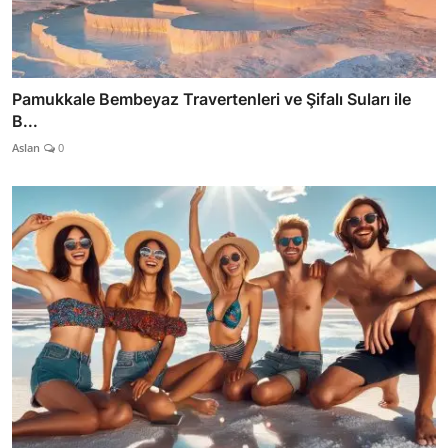
Pamukkale Bembeyaz Travertenleri ve Şifalı Suları ile
B...
Aslan
0