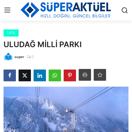
Giriş
Kayıt Ol
TATİL
ULUDAĞ MİLLİ PARKI
İLETİŞİM
super
0
HAKKIMIZDA
KÜNYE
MODA
İŞ BİRLİĞİ
MÜZİK