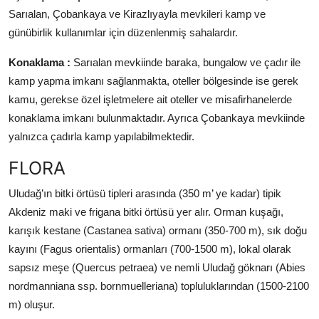
Sarıalan, Çobankaya ve Kirazlıyayla mevkileri kamp ve
günübirlik kullanımlar için düzenlenmiş sahalardır.
Konaklama :
Sarıalan mevkiinde baraka, bungalow ve çadır ile
kamp yapma imkanı sağlanmakta, oteller bölgesinde ise gerek
kamu, gerekse özel işletmelere ait oteller ve misafirhanelerde
konaklama imkanı bulunmaktadır. Ayrıca Çobankaya mevkiinde
yalnızca çadırla kamp yapılabilmektedir.
FLORA
Uludağ’ın bitki örtüsü tipleri arasında (350 m’ ye kadar) tipik
Akdeniz maki ve frigana bitki örtüsü yer alır. Orman kuşağı,
karışık kestane (Castanea sativa) ormanı (350-700 m), sık doğu
kayını (Fagus orientalis) ormanları (700-1500 m), lokal olarak
sapsız meşe (Quercus petraea) ve nemli Uludağ göknarı (Abies
nordmanniana ssp. bornmuelleriana) topluluklarından (1500-2100
m) oluşur.