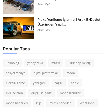
Aslan
0
Plaka Yenileme İşlemleri Artık E-Devlet
Üzerinden Yapıl...
Aslan
0
Popular Tags
Teknoloji
yapay zeka
müzik
Türk pop müziği
sosyal medya
dijital platformlar
moda
elektrikli araç
yeni şarkı
sağlık
apple
akıllı telefon
duygusal şarkı
moda trendleri
moda haberleri
klip
müzik haberleri
WhatsApp