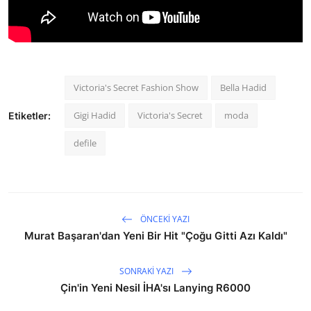
Victoria's Secret Fashion Show
Bella Hadid
Gigi Hadid
Victoria's Secret
moda
Etiketler:
defile
ÖNCEKI YAZI
Murat Başaran'dan Yeni Bir Hit "Çoğu Gitti Azı Kaldı"
SONRAKI YAZI
Çin'in Yeni Nesil İHA'sı Lanying R6000