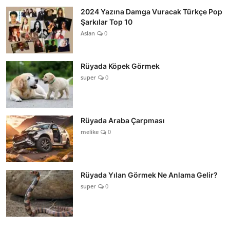
2024 Yazına Damga Vuracak Türkçe Pop
Şarkılar Top 10
Aslan
0
Rüyada Köpek Görmek
super
0
Rüyada Araba Çarpması
melike
0
Rüyada Yılan Görmek Ne Anlama Gelir?
super
0