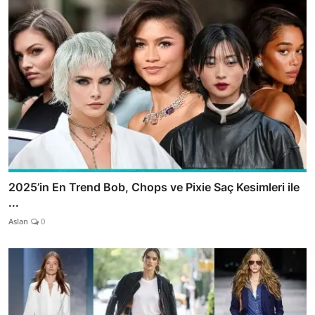
2025’in En Trend Bob, Chops ve Pixie Saç Kesimleri ile
...
Aslan
0