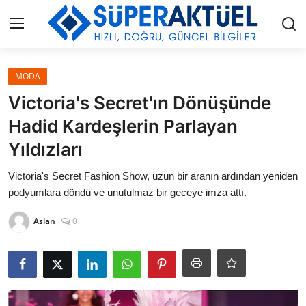
Giriş
Kayıt Ol
MODA
Victoria's Secret'ın Dönüşünde
İLETİŞİM
Hadid Kardeşlerin Parlayan
Yıldızları
HAKKIMIZDA
Victoria's Secret Fashion Show, uzun bir aranın ardından yeniden
KÜNYE
podyumlara döndü ve unutulmaz bir geceye imza attı.
MODA
Aslan
0
İŞ BİRLİĞİ
MÜZİK