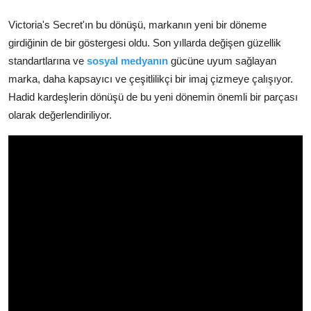
Victoria's Secret'ın bu dönüşü, markanın yeni bir döneme
girdiğinin de bir göstergesi oldu. Son yıllarda değişen güzellik
standartlarına ve
sosyal medyanın
gücüne uyum sağlayan
marka, daha kapsayıcı ve çeşitlilikçi bir imaj çizmeye çalışıyor.
Hadid kardeşlerin dönüşü de bu yeni dönemin önemli bir parçası
olarak değerlendiriliyor.