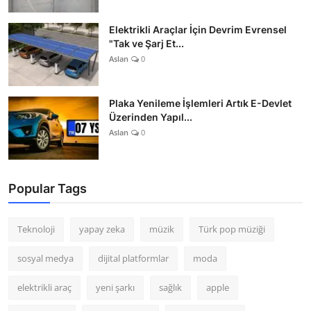
Elektrikli Araçlar İçin Devrim Evrensel
"Tak ve Şarj Et...
Aslan
0
Plaka Yenileme İşlemleri Artık E-Devlet
Üzerinden Yapıl...
Aslan
0
Popular Tags
Teknoloji
yapay zeka
müzik
Türk pop müziği
sosyal medya
dijital platformlar
moda
elektrikli araç
yeni şarkı
sağlık
apple