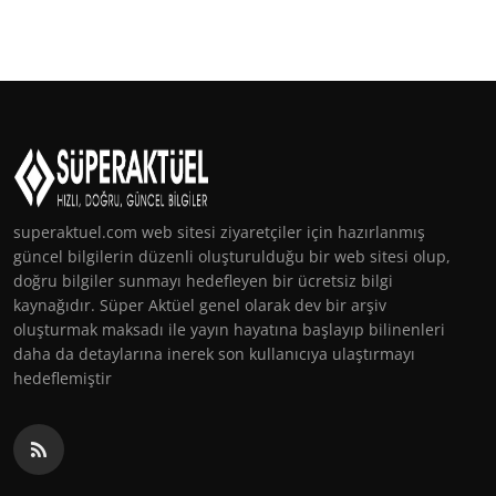
superaktuel.com web sitesi ziyaretçiler için hazırlanmış
güncel bilgilerin düzenli oluşturulduğu bir web sitesi olup,
doğru bilgiler sunmayı hedefleyen bir ücretsiz bilgi
kaynağıdır. Süper Aktüel genel olarak dev bir arşiv
oluşturmak maksadı ile yayın hayatına başlayıp bilinenleri
daha da detaylarına inerek son kullanıcıya ulaştırmayı
hedeflemiştir