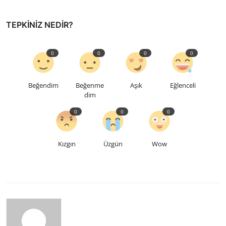
TEPKINIZ NEDIR?
0
0
0
0
Beğendim
Beğenme
Aşık
Eğlenceli
dim
0
0
0
Kızgın
Üzgün
Wow