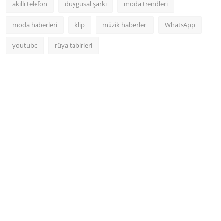
akıllı telefon
duygusal şarkı
moda trendleri
moda haberleri
klip
müzik haberleri
WhatsApp
youtube
rüya tabirleri