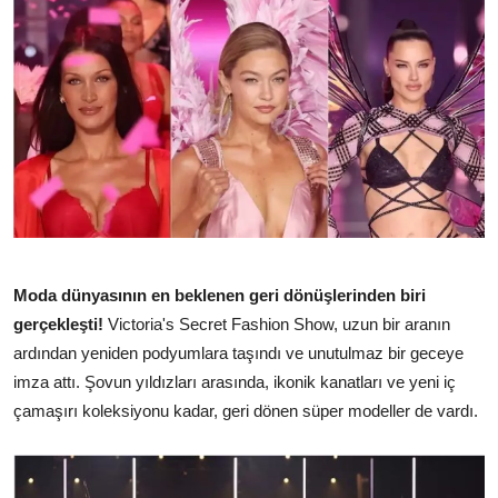
TEKNOLOJİ
BİLGİ
TATİL
RÜYA TABİRİ
ÖNEMLİ GÜNLER
GALERİ
Moda dünyasının en beklenen geri dönüşlerinden biri
gerçekleşti!
Victoria's Secret Fashion Show, uzun bir aranın
ardından yeniden podyumlara taşındı ve unutulmaz bir geceye
imza attı. Şovun yıldızları arasında, ikonik kanatları ve yeni iç
çamaşırı koleksiyonu kadar, geri dönen süper modeller de vardı.