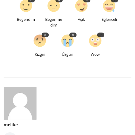
Beğendim
Beğenme
Aşık
Eğlenceli
dim
0
0
0
Kızgın
Üzgün
Wow
melike