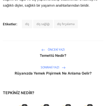
sağlıklı dişler, sağlıklı bir yaşamın anahtarlarından biridir.
diş
diş sağlığı
diş fırçalama
Etiketler:
ÖNCEKI YAZI
Temettü Nedir?
SONRAKI YAZI
Rüyanızda Yemek Pişirmek Ne Anlama Gelir?
TEPKINIZ NEDIR?
0
0
0
0