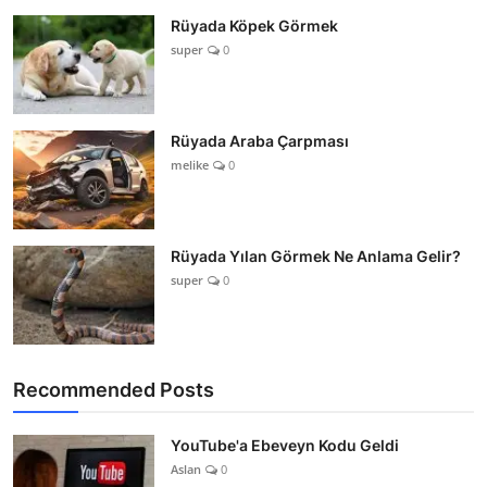
Rüyada Köpek Görmek
super
0
Rüyada Araba Çarpması
melike
0
Rüyada Yılan Görmek Ne Anlama Gelir?
super
0
Recommended Posts
YouTube'a Ebeveyn Kodu Geldi
Aslan
0