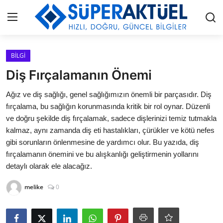
Giriş
Kayıt Ol
BİLGİ
Diş Fırçalamanın Önemi
İLETİŞİM
Ağız ve diş sağlığı, genel sağlığımızın önemli bir parçasıdır. Diş
fırçalama, bu sağlığın korunmasında kritik bir rol oynar. Düzenli
HAKKIMIZDA
ve doğru şekilde diş fırçalamak, sadece dişlerinizi temiz tutmakla
kalmaz, aynı zamanda diş eti hastalıkları, çürükler ve kötü nefes
KÜNYE
gibi sorunların önlenmesine de yardımcı olur. Bu yazıda, diş
fırçalamanın önemini ve bu alışkanlığı geliştirmenin yollarını
MODA
detaylı olarak ele alacağız.
İŞ BİRLİĞİ
melike
0
MÜZİK