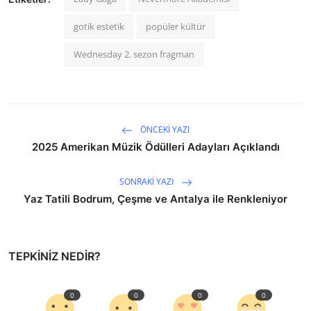
gotik estetik
popüler kültür
Wednesday 2. sezon fragman
ÖNCEKI YAZI
2025 Amerikan Müzik Ödülleri Adayları Açıklandı
SONRAKI YAZI
Yaz Tatili Bodrum, Çeşme ve Antalya ile Renkleniyor
TEPKINIZ NEDIR?
0
0
0
0