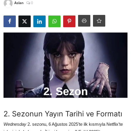
Aslan
0
TEKNOLOJİ
BİLGİ
TATİL
RÜYA TABİRİ
ÖNEMLİ GÜNLER
GALERİ
2. Sezonun Yayın Tarihi ve Formatı
Wednesday
2. sezonu, 6 Ağustos 2025’te ilk kısmıyla Netflix’te