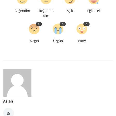
Beğendim
Beğenme
Aşık
Eğlenceli
dim
0
0
0
Kızgın
Üzgün
Wow
Aslan