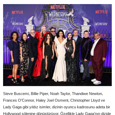
Steve Buscemi, Billie Piper, Noah Taylor, Thandiwe Newton,
Frances O’Connor, Haley Joel Osment, Christopher Lloyd ve
Lady Gaga gibi yıldız isimler, dizinin oyuncu kadrosunu adeta bir
Hollywood şölenine dönüştürüyor. Özellikle Lady Gaga’nın dizide