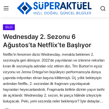
Giriş
Kayıt Ol
BİLGİ
Wednesday 2. Sezonu 6
İLETİŞİM
Ağustos’ta Netflix’te Başlıyor
HAKKIMIZDA
Netflix’in fenomen dizisi Wednesday, merakla beklenen 2.
sezonuyla geri dönüyor. 2022’de yayınlanan ve izlenme rekorları
KÜNYE
kıran ilk sezonuyla adından söz ettiren dizi, Tim Burton’ın eşsiz
vizyonu ve Jenna Ortega’nın büyüleyici performansıyla dünya
MODA
çapında milyonları ekran başına kilitlemişti. Üç yıllık bekleyişin
ardından Netflix, 2. sezondan ilk fragmanı yayınlayarak
İŞ BİRLİĞİ
hayranları heyecanlandırdı. Fragmanla birlikte dizinin yayın tarihi
de açıklandı: Wednesday 2. sezon, iki parça hâlinde izleyiciyle
MÜZİK
buluşacak. Peki, yeni sezonda neler bekleniyor? İşte detaylar…