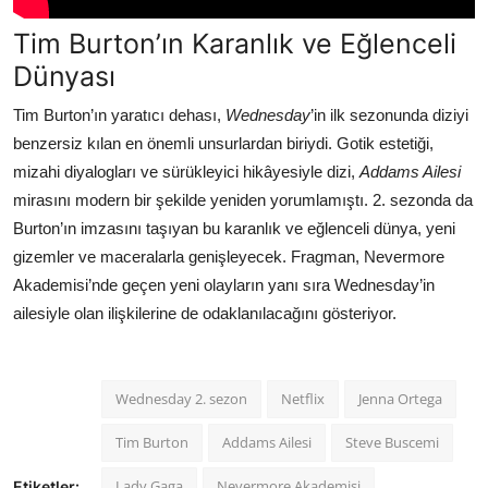
Tim Burton’ın Karanlık ve Eğlenceli
Dünyası
Tim Burton’ın yaratıcı dehası,
Wednesday
’in ilk sezonunda diziyi
benzersiz kılan en önemli unsurlardan biriydi. Gotik estetiği,
mizahi diyalogları ve sürükleyici hikâyesiyle dizi,
Addams Ailesi
mirasını modern bir şekilde yeniden yorumlamıştı. 2. sezonda da
Burton’ın imzasını taşıyan bu karanlık ve eğlenceli dünya, yeni
gizemler ve maceralarla genişleyecek. Fragman, Nevermore
Akademisi’nde geçen yeni olayların yanı sıra Wednesday’in
ailesiyle olan ilişkilerine de odaklanılacağını gösteriyor.
Wednesday 2. sezon
Netflix
Jenna Ortega
Tim Burton
Addams Ailesi
Steve Buscemi
Lady Gaga
Nevermore Akademisi
Etiketler: