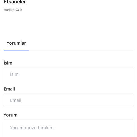
Efsaneler
melike
0
Yorumlar
İsim
Email
Yorum