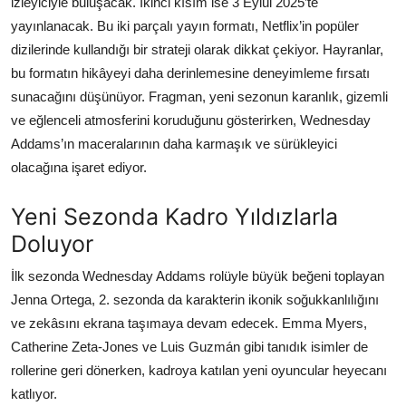
izleyiciyle buluşacak. İkinci kısım ise 3 Eylül 2025’te
yayınlanacak. Bu iki parçalı yayın formatı, Netflix’in popüler
dizilerinde kullandığı bir strateji olarak dikkat çekiyor. Hayranlar,
bu formatın hikâyeyi daha derinlemesine deneyimleme fırsatı
sunacağını düşünüyor. Fragman, yeni sezonun karanlık, gizemli
ve eğlenceli atmosferini koruduğunu gösterirken, Wednesday
Addams’ın maceralarının daha karmaşık ve sürükleyici
olacağına işaret ediyor.
Yeni Sezonda Kadro Yıldızlarla
Doluyor
İlk sezonda Wednesday Addams rolüyle büyük beğeni toplayan
Jenna Ortega, 2. sezonda da karakterin ikonik soğukkanlılığını
ve zekâsını ekrana taşımaya devam edecek. Emma Myers,
Catherine Zeta-Jones ve Luis Guzmán gibi tanıdık isimler de
rollerine geri dönerken, kadroya katılan yeni oyuncular heyecanı
katlıyor.