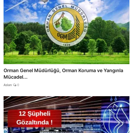
Orman Genel Müdürlüğü, Orman Koruma ve Yangınla
Mücadel...
Aslan
0