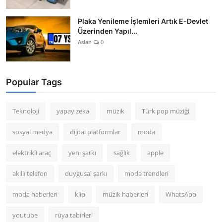
Plaka Yenileme İşlemleri Artık E-Devlet
Üzerinden Yapıl...
Aslan
0
Popular Tags
Teknoloji
yapay zeka
müzik
Türk pop müziği
sosyal medya
dijital platformlar
moda
elektrikli araç
yeni şarkı
sağlık
apple
akıllı telefon
duygusal şarkı
moda trendleri
moda haberleri
klip
müzik haberleri
WhatsApp
youtube
rüya tabirleri