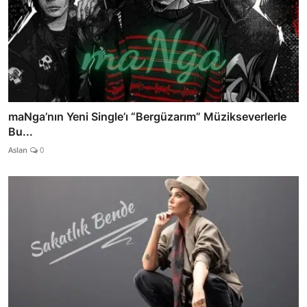
maNga’nın Yeni Single’ı “Bergüzarım” Müzikseverlerle
Bu...
Aslan
0