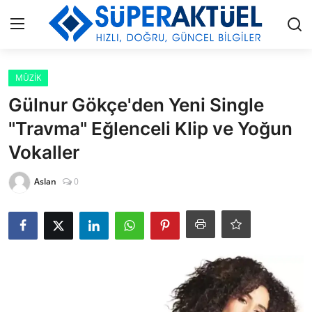
Giriş
Kayıt Ol
MÜZİK
Gülnur Gökçe'den Yeni Single
İLETİŞİM
"Travma" Eğlenceli Klip ve Yoğun
Vokaller
HAKKIMIZDA
Aslan
0
KÜNYE
MODA
İŞ BİRLİĞİ
MÜZİK