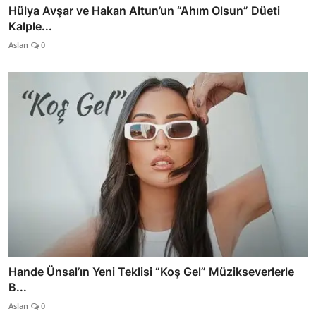
Hülya Avşar ve Hakan Altun’un “Ahım Olsun” Düeti
Kalple...
Aslan
0
Hande Ünsal’ın Yeni Teklisi “Koş Gel” Müzikseverlerle
B...
Aslan
0