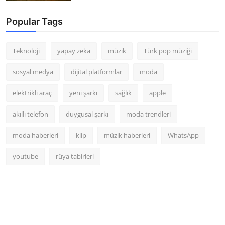
Popular Tags
Teknoloji
yapay zeka
müzik
Türk pop müziği
sosyal medya
dijital platformlar
moda
elektrikli araç
yeni şarkı
sağlık
apple
akıllı telefon
duygusal şarkı
moda trendleri
moda haberleri
klip
müzik haberleri
WhatsApp
youtube
rüya tabirleri