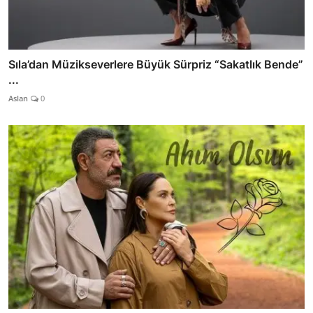
Sıla’dan Müzikseverlere Büyük Sürpriz “Sakatlık Bende”
...
Aslan
0