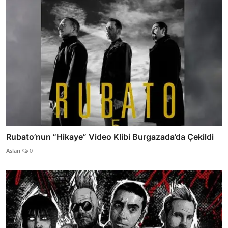
Rubato’nun “Hikaye” Video Klibi Burgazada’da Çekildi
Aslan
0