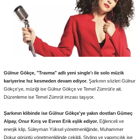
TEKNOLOJİ
BİLGİ
TATİL
RÜYA TABİRİ
ÖNEMLİ GÜNLER
Gülnur Gökçe, "Travma" adlı yeni single'ı ile solo müzik
GALERİ
kariyerine hız kesmeden devam ediyor.
Şarkının sözleri Gülnur
Gökçe'ye, müziği ise Gülnur Gökçe ve Temel Zümrüt'e ait.
Düzenleme ise Temel Zümrüt imzası taşıyor.
Şarkının klibinde ise Gülnur Gökçe'ye yakın dostları Gümeç
Alpay, Onur Kırış ve Evren Erik eşlik ediyor.
Eğlenceli ve
enerjik klip, Süleyman Yüksel yönetmenliğinde, Muhammer
Dokur görüntü yönetmenliğinde çekildi. Styling ve yapımcılık ise