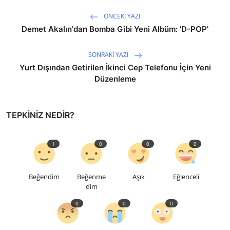
ÖNCEKI YAZI
Demet Akalın'dan Bomba Gibi Yeni Albüm: 'D-POP'
SONRAKI YAZI
Yurt Dışından Getirilen İkinci Cep Telefonu İçin Yeni
Düzenleme
TEPKINIZ NEDIR?
1
0
0
0
Beğendim
Beğenme
Aşık
Eğlenceli
dim
0
0
0