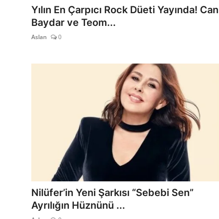
Yılın En Çarpıcı Rock Düeti Yayında! Can
Baydar ve Teom...
Aslan
0
Nilüfer’in Yeni Şarkısı “Sebebi Sen”
Ayrılığın Hüznünü ...