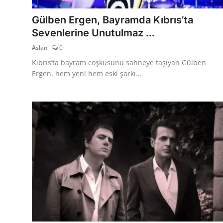
Gülben Ergen, Bayramda Kıbrıs’ta
Sevenlerine Unutulmaz ...
Aslan
0
Kıbrıs’ta bayram coşkusunu sahneye taşıyan Gülben
Ergen, hem yeni hem eski şarkı...