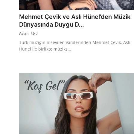
TEKNOLOJİ
Mehmet Çevik ve Aslı Hünel’den Müzik
BİLGİ
Dünyasında Duygu D...
Aslan
0
TATİL
Türk müziğinin sevilen isimlerinden Mehmet Çevik, Aslı
RÜYA TABİRİ
Hünel ile birlikte müziks...
ÖNEMLİ GÜNLER
GALERİ