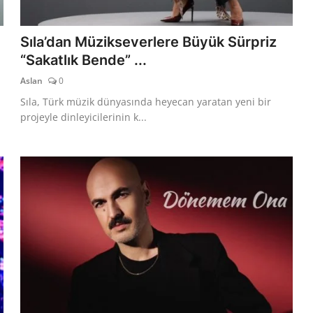
Sıla’dan Müzikseverlere Büyük Sürpriz
“Sakatlık Bende” ...
Aslan
0
Sıla, Türk müzik dünyasında heyecan yaratan yeni bir
projeyle dinleyicilerinin k...