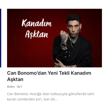
Can Bonomo'dan Yeni Tekli Kanadım
Aşktan
Aslan
0
Can Bonomo, müziğe olan tutkusuyla gönüllerde taht
kuran isimlerden biri. Son dö...