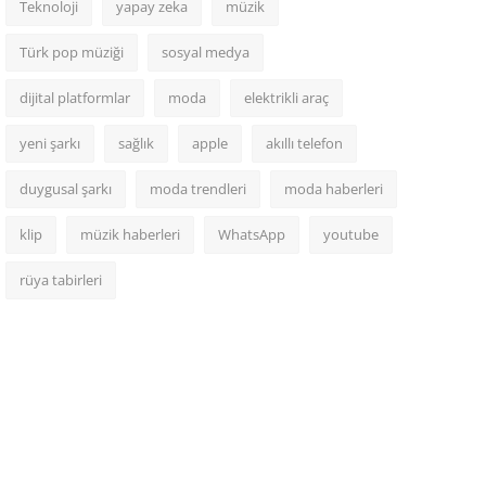
Teknoloji
yapay zeka
müzik
Türk pop müziği
sosyal medya
dijital platformlar
moda
elektrikli araç
yeni şarkı
sağlık
apple
akıllı telefon
duygusal şarkı
moda trendleri
moda haberleri
klip
müzik haberleri
WhatsApp
youtube
rüya tabirleri