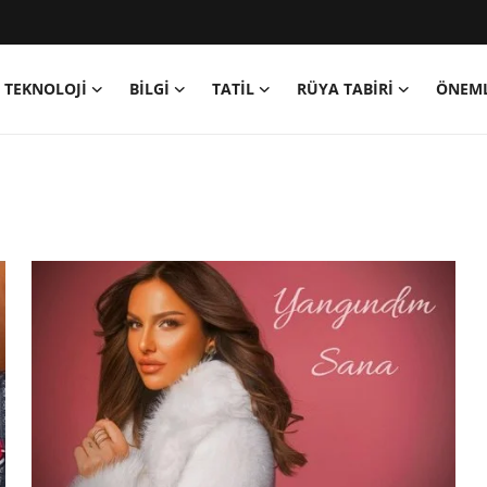
TEKNOLOJİ
BİLGİ
TATİL
RÜYA TABİRİ
ÖNEML