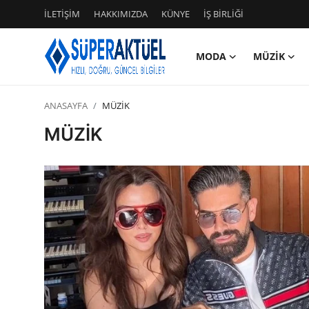
İLETİŞİM
HAKKIMIZDA
KÜNYE
İŞ BİRLİĞİ
MODA
MÜZİK
Giriş
Kayıt Ol
ANASAYFA
MÜZİK
İLETİŞİM
MÜZİK
HAKKIMIZDA
KÜNYE
MODA
İŞ BİRLİĞİ
MÜZİK