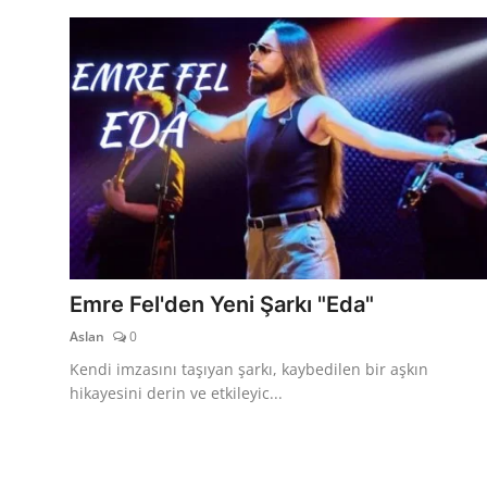
Emre Fel'den Yeni Şarkı "Eda"
Aslan
0
Kendi imzasını taşıyan şarkı, kaybedilen bir aşkın
hikayesini derin ve etkileyic...