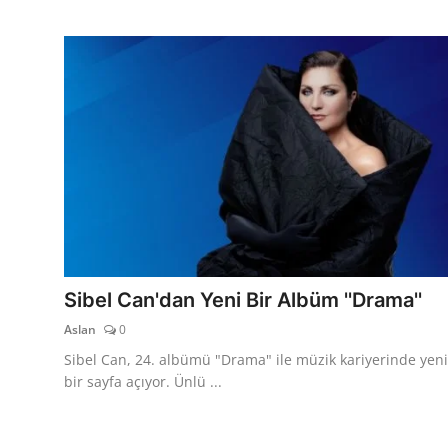
Sibel Can'dan Yeni Bir Albüm ''Drama''
Aslan
0
Sibel Can, 24. albümü "Drama" ile müzik kariyerinde yeni
bir sayfa açıyor. Ünlü ...