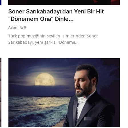
Soner Sarıkabadayı’dan Yeni Bir Hit
“Dönemem Ona” Dinle...
Aslan
0
Türk pop müziğinin sevilen isimlerinden Soner
Sarıkabadayı, yeni şarkısı “Döneme...