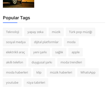
Popular Tags
Teknoloji
yapay zeka
müzik
Türk pop müziği
sosyal medya
dijital platformlar
moda
elektrikli araç
yeni şarkı
sağlık
apple
akıllı telefon
duygusal şarkı
moda trendleri
moda haberleri
klip
müzik haberleri
WhatsApp
youtube
rüya tabirleri