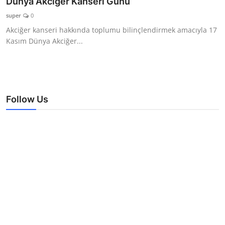
Dünya Akciğer Kanseri Günü
TEKNOLOJİ
super
0
Akciğer kanseri hakkında toplumu bilinçlendirmek amacıyla 17
BİLGİ
Kasım Dünya Akciğer...
TATİL
RÜYA TABİRİ
Follow Us
ÖNEMLİ GÜNLER
GALERİ