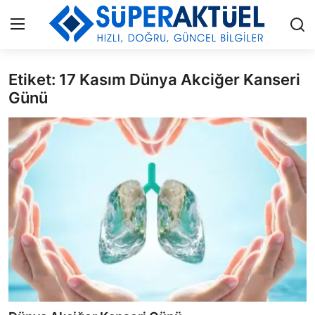
Etiket: 17 Kasım Dünya Akciğer Kanseri
Giriş
Kayıt Ol
Günü
İLETİŞİM
HAKKIMIZDA
KÜNYE
MODA
İŞ BİRLİĞİ
MÜZİK