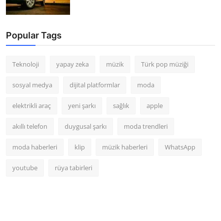
Popular Tags
Teknoloji
yapay zeka
müzik
Türk pop müziği
sosyal medya
dijital platformlar
moda
elektrikli araç
yeni şarkı
sağlık
apple
akıllı telefon
duygusal şarkı
moda trendleri
moda haberleri
klip
müzik haberleri
WhatsApp
youtube
rüya tabirleri