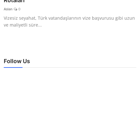
Rotaları
TEKNOLOJİ
Aslan
0
Vizesiz seyahat, Türk vatandaşlarının vize başvurusu gibi uzun
BİLGİ
ve maliyetli süre...
TATİL
RÜYA TABİRİ
Follow Us
ÖNEMLİ GÜNLER
GALERİ