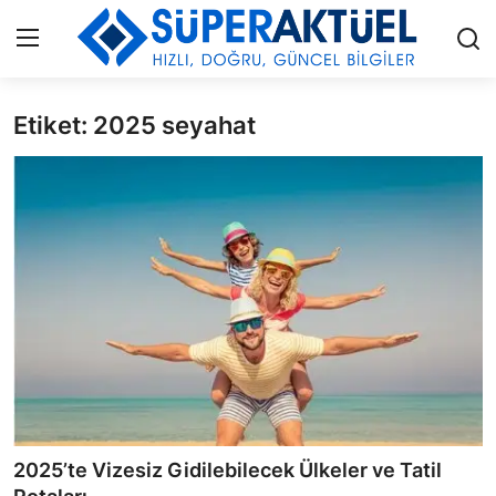
Etiket: 2025 seyahat
Giriş
Kayıt Ol
İLETİŞİM
HAKKIMIZDA
KÜNYE
MODA
İŞ BİRLİĞİ
MÜZİK
2025’te Vizesiz Gidilebilecek Ülkeler ve Tatil