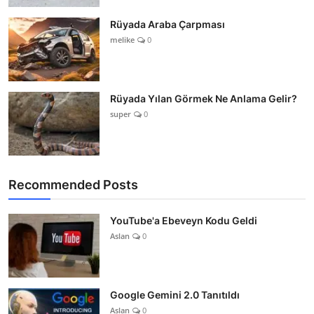
Rüyada Araba Çarpması
melike
0
Rüyada Yılan Görmek Ne Anlama Gelir?
super
0
Recommended Posts
YouTube'a Ebeveyn Kodu Geldi
Aslan
0
Google Gemini 2.0 Tanıtıldı
Aslan
0