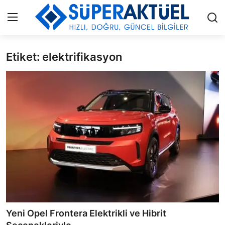
Etiket: elektrifikasyon
Giriş
Kayıt Ol
İLETİŞİM
HAKKIMIZDA
KÜNYE
MODA
İŞ BİRLİĞİ
MÜZİK
Yeni Opel Frontera Elektrikli ve Hibrit