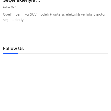
Seçenekleriyle ...
TEKNOLOJİ
Aslan
0
Opel’in yenilikçi SUV modeli Frontera, elektrikli ve hibrit motor
BİLGİ
seçenekleriyle...
TATİL
RÜYA TABİRİ
Follow Us
ÖNEMLİ GÜNLER
GALERİ