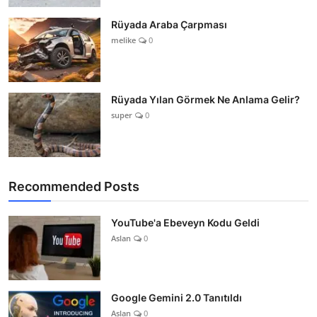
Rüyada Araba Çarpması
melike
0
Rüyada Yılan Görmek Ne Anlama Gelir?
super
0
Recommended Posts
YouTube'a Ebeveyn Kodu Geldi
Aslan
0
Google Gemini 2.0 Tanıtıldı
Aslan
0