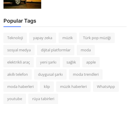
Popular Tags
Teknoloji
yapay zeka
müzik
Türk pop müziği
sosyal medya
dijital platformlar
moda
elektrikli araç
yeni şarkı
sağlık
apple
akıllı telefon
duygusal şarkı
moda trendleri
moda haberleri
klip
müzik haberleri
WhatsApp
youtube
rüya tabirleri