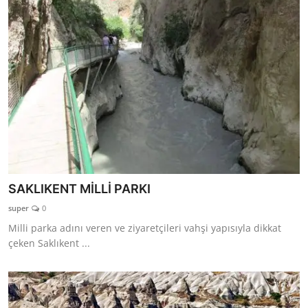
SAKLIKENT MİLLİ PARKI
super
0
Milli parka adını veren ve ziyaretçileri vahşi yapısıyla dikkat
çeken Saklıkent ...