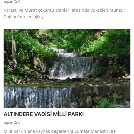
super
0
TEKNOLOJİ
Karasu ve Murat çöküntü alanları arasında yükselen Munzur
Dağları’nın jeolojik y...
BİLGİ
TATİL
RÜYA TABİRİ
ÖNEMLİ GÜNLER
GALERİ
ALTINDERE VADİSİ MİLLİ PARKI
super
0
Milli parkın ana kaynak değerlerini Sümela Manastırı ile