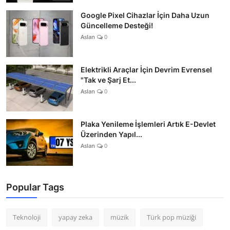
Google Pixel Cihazlar İçin Daha Uzun
Güncelleme Desteği!
Aslan
0
Elektrikli Araçlar İçin Devrim Evrensel
"Tak ve Şarj Et...
Aslan
0
Plaka Yenileme İşlemleri Artık E-Devlet
Üzerinden Yapıl...
Aslan
0
Popular Tags
Teknoloji
yapay zeka
müzik
Türk pop müziği