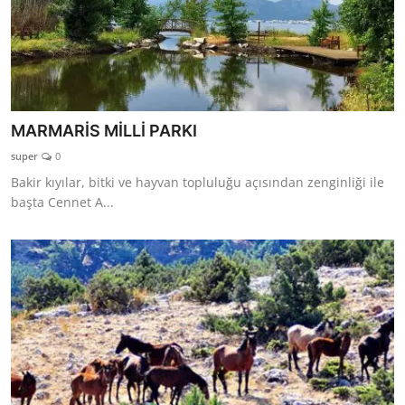
MARMARİS MİLLİ PARKI
super
0
Bakir kıyılar, bitki ve hayvan topluluğu açısından zenginliği ile
başta Cennet A...