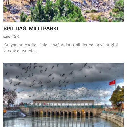
SPİL DAĞI MİLLİ PARKI
super
0
Kanyonlar, vadiler, inler, mağaralar, dolinler ve lapyalar gibi
karstik oluşumla...