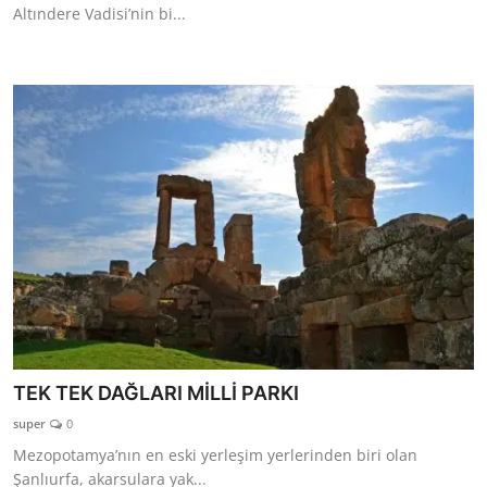
Altındere Vadisi’nin bi...
TEK TEK DAĞLARI MİLLİ PARKI
super
0
Mezopotamya’nın en eski yerleşim yerlerinden biri olan
Şanlıurfa, akarsulara yak...