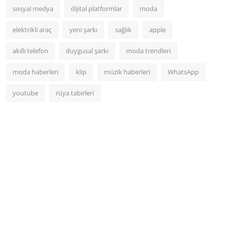
sosyal medya
dijital platformlar
moda
elektrikli araç
yeni şarkı
sağlık
apple
akıllı telefon
duygusal şarkı
moda trendleri
moda haberleri
klip
müzik haberleri
WhatsApp
youtube
rüya tabirleri