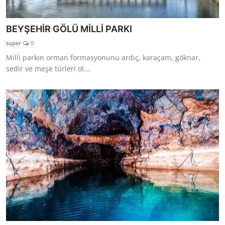
BEYŞEHİR GÖLÜ MİLLİ PARKI
super
0
Milli parkın orman formasyonunu ardıç, karaçam, göknar,
sedir ve meşe türleri ol...