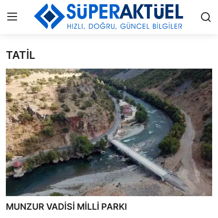
TATİL
Giriş
Kayıt Ol
İLETİŞİM
HAKKIMIZDA
KÜNYE
MODA
İŞ BİRLİĞİ
MÜZİK
MUNZUR VADİSİ MİLLİ PARKI