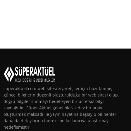
superaktuel.com web sitesi ziyaretçiler için hazırlanmış
güncel bilgilerin düzenli oluşturulduğu bir web sitesi olup,
doğru bilgiler sunmayı hedefleyen bir ücretsiz bilgi
kaynağıdır. Süper Aktüel genel olarak dev bir arşiv
oluşturmak maksadı ile yayın hayatına başlayıp bilinenleri
daha da detaylarına inerek son kullanıcıya ulaştırmayı
hedeflemiştir