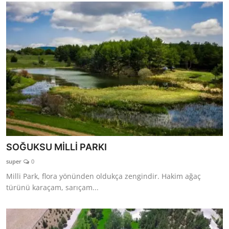
SOĞUKSU MİLLİ PARKI
super
0
Milli Park, flora yönünden oldukça zengindir. Hakim ağaç
türünü karaçam, sarıçam...