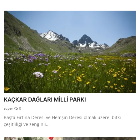
KAÇKAR DAĞLARI MİLLİ PARKI
super
0
Başta Fırtına Deresi ve Hemşin Deresi olmak üzere; bitki
çeşitliliği ve zenginli...