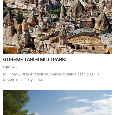
GÖREME TARİHİ MİLLİ PARKI
super
0
Milli park, Orta Anadolu’nun Aksaray’daki Hasan Dağı ile
Kayseri’deki Erciyes Da...