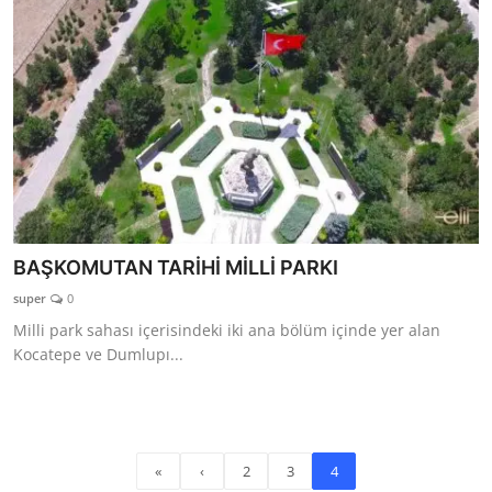
BAŞKOMUTAN TARİHİ MİLLİ PARKI
super
0
Milli park sahası içerisindeki iki ana bölüm içinde yer alan
Kocatepe ve Dumlupı...
«
‹
2
3
4