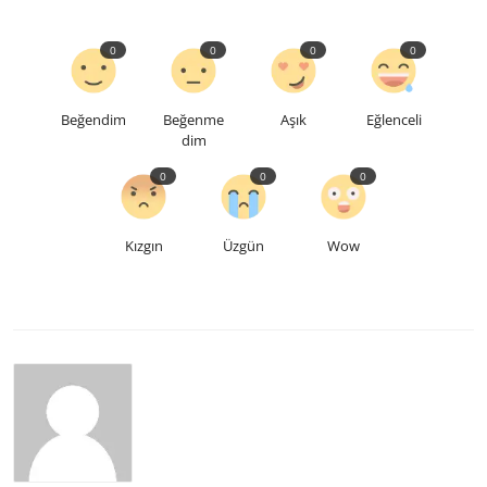
0
0
0
0
Beğendim
Beğenme
Aşık
Eğlenceli
dim
0
0
0
Kızgın
Üzgün
Wow