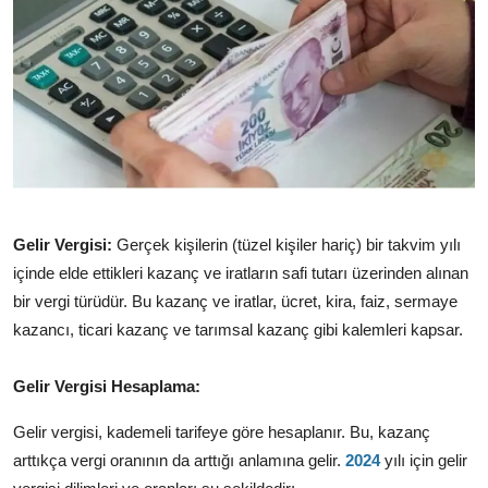
TEKNOLOJİ
BİLGİ
TATİL
RÜYA TABİRİ
ÖNEMLİ GÜNLER
Gelir Vergisi:
Gerçek kişilerin (tüzel kişiler hariç) bir takvim yılı
içinde elde ettikleri kazanç ve iratların safi tutarı üzerinden alınan
GALERİ
bir vergi türüdür.
Bu kazanç ve iratlar,
ücret,
kira,
faiz,
sermaye
kazancı,
ticari kazanç ve tarımsal kazanç gibi kalemleri kapsar.
Gelir Vergisi Hesaplama:
Gelir vergisi,
kademeli tarifeye göre hesaplanır.
Bu,
kazanç
arttıkça vergi oranının da arttığı anlamına gelir.
2024
yılı için gelir