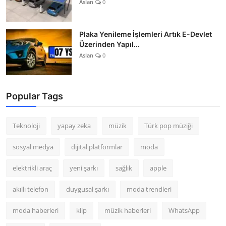
Aslan
0
Plaka Yenileme İşlemleri Artık E-Devlet
Üzerinden Yapıl...
Aslan
0
Popular Tags
Teknoloji
yapay zeka
müzik
Türk pop müziği
sosyal medya
dijital platformlar
moda
elektrikli araç
yeni şarkı
sağlık
apple
akıllı telefon
duygusal şarkı
moda trendleri
moda haberleri
klip
müzik haberleri
WhatsApp