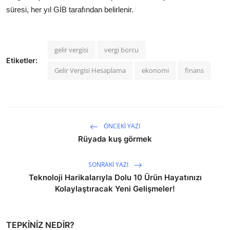
süresi,
her yıl GİB tarafından belirlenir.
gelir vergisi
vergi borcu
Etiketler:
Gelir Vergisi Hesaplama
ekonomi
finans
ÖNCEKI YAZI
Rüyada kuş görmek
SONRAKI YAZI
Teknoloji Harikalarıyla Dolu 10 Ürün Hayatınızı
Kolaylaştıracak Yeni Gelişmeler!
TEPKINIZ NEDIR?