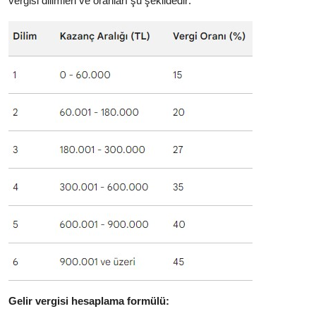
vergisi dilimleri ve oranları şu şekildedir:
Gelir vergisi hesaplama formülü: