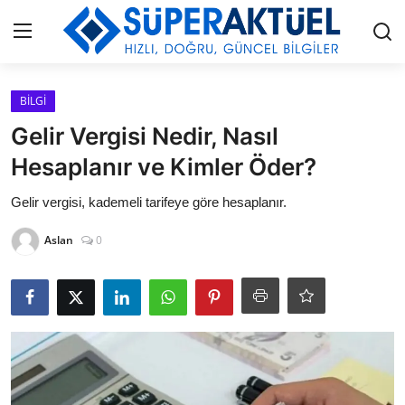
Giriş
Kayıt Ol
BİLGİ
Gelir Vergisi Nedir, Nasıl
İLETİŞİM
Hesaplanır ve Kimler Öder?
HAKKIMIZDA
Gelir vergisi, kademeli tarifeye göre hesaplanır.
Aslan
0
KÜNYE
MODA
İŞ BİRLİĞİ
MÜZİK